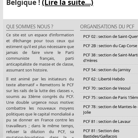
Belgique !
(Lire la suite…)
QUI SOMMES NOUS ?
ORGANISATIONS DU PCF
Ce site est un espace d’information
PCF 02 : section de Saint-Que
et d’échange pour tous ceux qui
PCF 2B : section du Cap Corse
estiment qu’il est plus nécessaire que
jamais de faire vivre le Parti
PCF 38 : section de Saint-Mart
communiste français, parti
d'Hères
anticapitaliste de masse et de classe,
PCF 54 : section du Jarnisy
assumant son histoire.
Il est animé par les initiateurs du
PCF 62 : Liberté Hebdo
texte alternatif « Remettons le PCF
PCF 70 : section de Vesoul
sur les rails de la lutte des classes »,
soumis au 33ème congrès du PCF.
PCF 75 : section de Paris 15è
Une double urgence nous motive:
PCF 78 : section de Mantes-le-
combattre les nouveaux moyens
Jolie
politiques que le capital mondialisé a
pu se donner en France contre les
PCF 81 : section de Lavaur
travailleurs ; dans le même temps,
PCF 81 : Section des
refuser la dilution du PCF, sa
Bastides/Gaillacois
mutation-liquidation dans la «