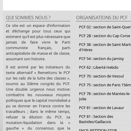
QUI SOMMES NOUS ?
ORGANISATIONS DU PCF
Ce site est un espace d’information
PCF 02 : section de Saint-Que
et d’échange pour tous ceux qui
PCF 2B : section du Cap Corse
estiment qu’il est plus nécessaire que
jamais de faire vivre le Parti
PCF 38 : section de Saint-Mart
communiste français, parti
d'Hères
anticapitaliste de masse et de classe,
PCF 54 : section du Jarnisy
assumant son histoire.
Il est animé par les initiateurs du
PCF 62 : Liberté Hebdo
texte alternatif « Remettons le PCF
PCF 70 : section de Vesoul
sur les rails de la lutte des classes »,
soumis au 33ème congrès du PCF.
PCF 75 : section de Paris 15è
Une double urgence nous motive:
PCF 78 : section de Mantes-le-
combattre les nouveaux moyens
Jolie
politiques que le capital mondialisé a
pu se donner en France contre les
PCF 81 : section de Lavaur
travailleurs ; dans le même temps,
PCF 81 : Section des
refuser la dilution du PCF, sa
Bastides/Gaillacois
mutation-liquidation dans la «
gauche » du consensus que la
SNCF: PETITION STOP