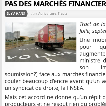
PAS DES MARCHÉS FINANCIER
IL Y A 9 ANS
dans
Agriculture
,
Tracts
Tract de l
Jolie, sep
Une mobil
pour qu’
augmente
ministre d
son im
soumission?) face aux marchés financiers
couler beaucoup d’encre avant qu’un a
un syndicat de droite, la FNSEA.
Mais cet accord ne donne qu’un répit d
producteurs et ne résout rien du probl