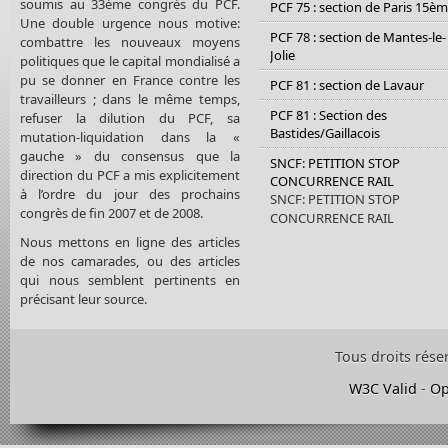
soumis au 33ème congrès du PCF.
PCF 75 : section de Paris 15è
Une double urgence nous motive:
PCF 78 : section de Mantes-le-
combattre les nouveaux moyens
Jolie
politiques que le capital mondialisé a
pu se donner en France contre les
PCF 81 : section de Lavaur
travailleurs ; dans le même temps,
PCF 81 : Section des
refuser la dilution du PCF, sa
Bastides/Gaillacois
mutation-liquidation dans la «
gauche » du consensus que la
SNCF: PETITION STOP
direction du PCF a mis explicitement
CONCURRENCE RAIL
à l’ordre du jour des prochains
SNCF: PETITION STOP
congrès de fin 2007 et de 2008.
CONCURRENCE RAIL
Nous mettons en ligne des articles
de nos camarades, ou des articles
qui nous semblent pertinents en
précisant leur source.
Tous droits rése
W3C Valid
-
Op