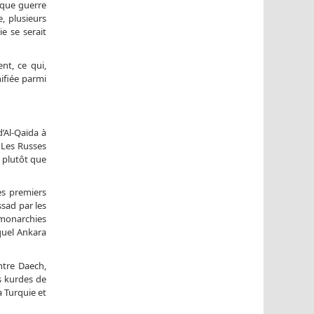
ique guerre
, plusieurs
e se serait
nt, ce qui,
nifiée parmi
’Al-Qaïda à
. Les Russes
s plutôt que
es premiers
ssad par les
 monarchies
quel Ankara
ntre Daech,
rs kurdes de
a Turquie et