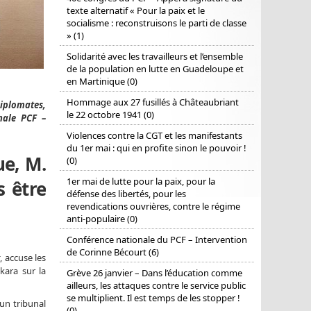
texte alternatif « Pour la paix et le
socialisme : reconstruisons le parti de classe
» (1)
Solidarité avec les travailleurs et l’ensemble
de la population en lutte en Guadeloupe et
en Martinique (0)
Hommage aux 27 fusillés à Châteaubriant
diplomates,
le 22 octobre 1941 (0)
onale PCF –
Violences contre la CGT et les manifestants
du 1er mai : qui en profite sinon le pouvoir !
ue, M.
(0)
1er mai de lutte pour la paix, pour la
s être
défense des libertés, pour les
revendications ouvrières, contre le régime
anti-populaire (0)
Conférence nationale du PCF – Intervention
de Corinne Bécourt (6)
t
, accuse les
kara sur la
Grève 26 janvier – Dans l’éducation comme
ailleurs, les attaques contre le service public
se multiplient. Il est temps de les stopper !
un tribunal
(0)