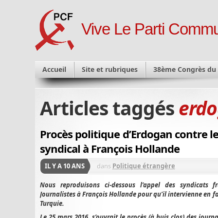
Vive Le Parti Commu
Accueil
Site et rubriques
38ème Congrès du
Articles taggés
erd
Procès politique d’Erdogan contre l
syndical à François Hollande
IL Y A 10 ANS
dans
Politique étrangère
Nous reproduisons ci-dessous l’appel des syndicats f
Journalistes à François Hollande pour qu’il intervienne en fa
Turquie.
Le 25 mars 2016, s’ouvrait le procès (à huis clos) des journ