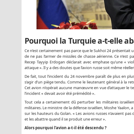
Pourquoi la Turquie a-t-elle ab
Ce n’est certainement pas parce que le Sukhoï 24 présentait u
de ne pas l’armer de missiles de chasse aérienne. Ce n’est pas
Recep Tayyip Erdogan déclarait avec emphase qu’une « vio
attaque ». Il y a des doutes que l’avion russe soit même réelle
De fait, tout l’incident du 24 novembre paraît de plus en pl
s’agir d’un piège tendu. Comme le lieutenant général à la retr
Cet avion n’opérait aucune manœuvre en vue d’attaquer le terri
l’incident « devait avoir été prémédité ».
Tout cela a certainement dû perturber les militaires israél
militaires. Le ministre de la défense israélien, Moshe Yaalon, a
sur les hauteurs du Golan. « Les avions russes n’avaient pa
et les abattre quand il se produit une erreur ».
Alors pourquoi l’avion a-t-il été descendu ?