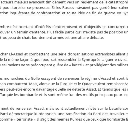
es acteurs majeurs avancent timidement vers un règlement de la catastroph
our torpiller ce processus. Si les Russes n’avaient pas gardé leur calme
tion inquiétante de confrontation et toute idée de fin de guerre en Syri
mbre déconcertant d’intérêts s’entrecroisent et d’objectifs se concurrence
trouver un terrain d’entente. Plus facile parce qu’il n’existe pas de position u
un troupeau de chats lourdement armés est une affaire délicate.
achar El-Assad et combattent une série d’organisations extrémistes allant d
e la même façon à quoi pourrait ressembler la Syrie après la guerre civile
es Iraniens ne se préoccupent guère de « laïcité » et privilégient des milice
tres monarchies du Golfe essayent de renverser le régime d’Assad et sont l
anais combattent. Mais, alors que la Turquie et le Qatar veulent remplacer A
iers peut-être encore davantage qu’elle ne déteste Assad. Et tandis que les
 Turquie les bombarde et ils sont même l’un des motifs principaux pour le
ment de renverser Assad, mais sont actuellement rivés sur la bataille co
es Parti démocratique kurde syrien, une ramification du Parti des travailleu
é comme « terroriste ». Il s’agit des mêmes Kurdes que ceux que bombarde l