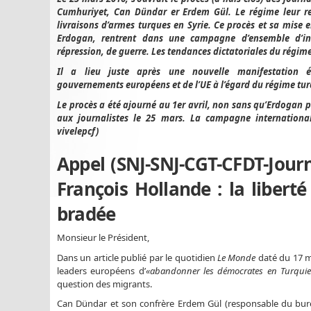
Cumhuriyet, Can Dündar er Erdem Gül. Le régime leur re
livraisons d’armes turques en Syrie. Ce procès et sa mise e
Erdogan, rentrent dans une campagne d’ensemble d’int
répression, de guerre. Les tendances dictatoriales du régime
Il a lieu juste après une nouvelle manifestation 
gouvernements européens et de l’UE à l’égard du régime turc 
Le procès a été ajourné au 1er avril, non sans qu’Erdogan 
aux journalistes le 25 mars. La campagne internationale
vivelepcf)
Appel (SNJ-SNJ-CGT-CFDT-Journ
François Hollande : la libert
bradée
Monsieur le Président,
Dans un article publié par le quotidien
Le Monde
daté du 17 m
leaders européens d’
«abandonner les démocrates en Turquie
question des migrants.
Can Dündar et son confrère Erdem Gül (responsable du bure