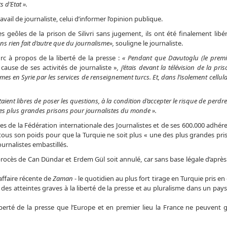
s d’Etat ».
avail de journaliste, celui d’informer l’opinion publique.
geôles de la prison de Silivri sans jugement, ils ont été finalement libé
ns rien fait d’autre que du journalisme»,
souligne le journaliste.
c à propos de la liberté de la presse :
« Pendant que Davutoglu (le premie
cause de ses activités de journaliste »
, j’étais devant la télévision de la pr
es en Syrie par les services de renseignement turcs. Et, dans l’isolement cellulai
étaient libres de poser les questions, à la condition d’accepter le risque de perdr
ne des plus grandes prisons pour journalistes du monde ».
res de la Fédération internationale des Journalistes et de ses 600.000 adhér
s son poids pour que la Turquie ne soit plus « une des plus grandes pri
urnalistes embastillés.
cès de Can Dündar et Erdem Gül soit annulé, car sans base légale d’après 
affaire récente de
Zaman
- le quotidien au plus fort tirage en Turquie pris e
s atteintes graves à la liberté de la presse et au pluralisme dans un pays
berté de la presse que l’Europe et en premier lieu la France ne peuvent 