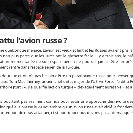
attu l’avion russe ?
ne quelconque menace. L’avion est vieux et lent et les Russes avaient pris l
 non plus parce que les Turcs ont la gâchette facile. Il y a trois ans, le pr
lation momentanée de son espace aérien ne pourrait jamais être un pré
ment rentré dans l’espace aérien de la Turquie.
us douteux et on n’a pas besoin d’être un paranoïaque russe pour penser qu’
aite, Tom Mac Inerney, ancien chef d’état major de l’US Air Force, l’a dit à 
toire [turc] ». Il a qualifié l’action turque « d’exagérément agressive » et 
iens pourtant pas vraiment connus pour avoir une approche désinvolte des
 indiqué à la presse le 29 novembre qu’un avion russe avait violé la frontière
s d’intention de nous attaquer, c’est pourquoi nous devons pas automatique