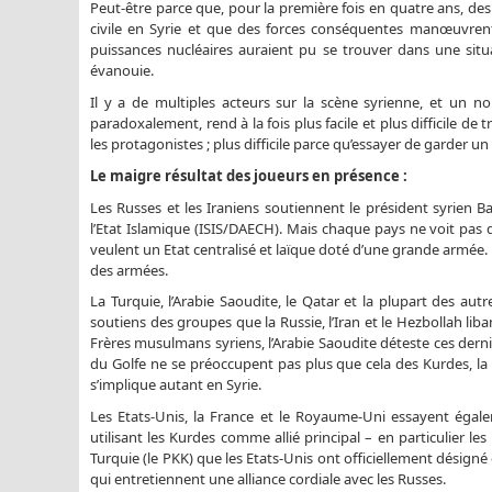
Peut-être parce que, pour la première fois en quatre ans, d
civile en Syrie et que des forces conséquentes manœuvrent p
puissances nucléaires auraient pu se trouver dans une situa
évanouie.
Il y a de multiples acteurs sur la scène syrienne, et un no
paradoxalement, rend à la fois plus facile et plus difficile de 
les protagonistes ; plus difficile parce qu’essayer de garder 
Le maigre résultat des joueurs en présence :
Les Russes et les Iraniens soutiennent le président syrien B
l’Etat Islamique (ISIS/DAECH). Mais chaque pays ne voit pas d
veulent un Etat centralisé et laïque doté d’une grande armée. L
des armées.
La Turquie, l’Arabie Saoudite, le Qatar et la plupart des au
soutiens des groupes que la Russie, l’Iran et le Hezbollah lib
Frères musulmans syriens, l’Arabie Saoudite déteste ces dern
du Golfe ne se préoccupent pas plus que cela des Kurdes, la
s’implique autant en Syrie.
Les Etats-Unis, la France et le Royaume-Uni essayent égale
utilisant les Kurdes comme allié principal – en particulier l
Turquie (le PKK) que les Etats-Unis ont officiellement désign
qui entretiennent une alliance cordiale avec les Russes.