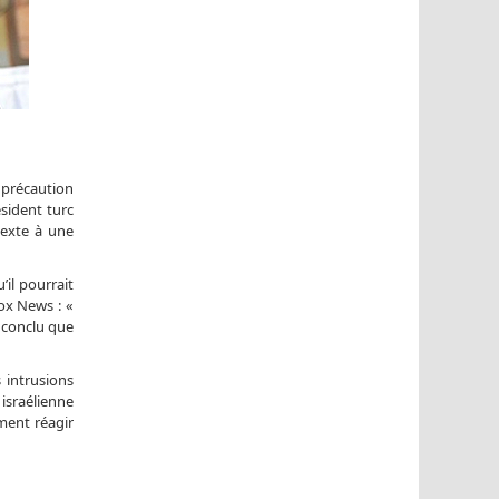
a précaution
ésident turc
texte à une
il pourrait
Fox News : «
a conclu que
 intrusions
 israélienne
ment réagir