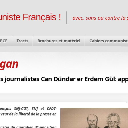
niste Français !
avec, sans ou contre la 
 PCF
Tracts
Brochures et matériel
Cahiers communist
ogan
es journalistes Can Dündar er Erdem Gül: app
rançais SNJ-CGT, SNJ et CFDT-
veur de la liberté de la presse en
alistes du quotidien d’opposition