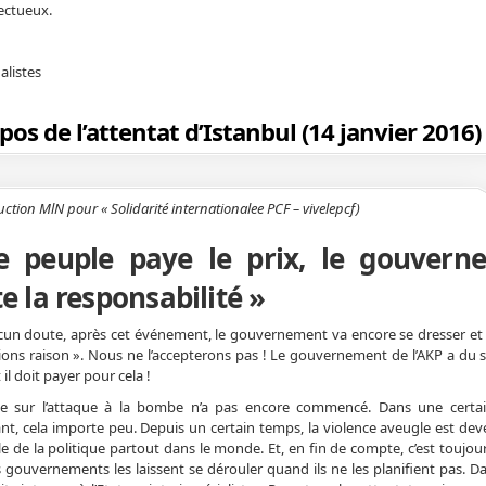
pectueux.
alistes
os de l’attentat d’Istanbul (14 janvier 2016)
ction MlN pour « Solidarité internationalee PCF – vivelepcf)
e peuple paye le prix, le gouvern
e la responsabilité »
un doute, après cet événement, le gouvernement va encore se dresser et d
ons raison ». Nous ne l’accepterons pas ! Le gouvernement de l’AKP a du s
 il doit payer pour cela !
te sur l’attaque à la bombe n’a pas encore commencé. Dans une certa
t, cela importe peu. Depuis un certain temps, la violence aveugle est dev
le de la politique partout dans le monde. Et, en fin de compte, c’est toujou
gouvernements les laissent se dérouler quand ils ne les planifient pas. Da