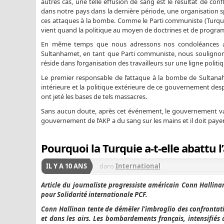
autres cas, une telle effusion de sang est le résultat de confl
dans notre pays dans la dernière période, une organisation spéci
ces attaques à la bombe. Comme le Parti communiste (Turquie –
vient quand la politique au moyen de doctrines et de programme
En même temps que nous adressons nos condoléances aux
Sultanhamet, en tant que Parti communiste, nous soulignons 
réside dans l’organisation des travailleurs sur une ligne polit
Le premier responsable de l’attaque à la bombe de Sultanah
intérieure et la politique extérieure de ce gouvernement despo
ont jeté les bases de tels massacres.
Sans aucun doute, après cet événement, le gouvernement va e
gouvernement de l’AKP a du sang sur les mains et il doit payer
Pourquoi la Turquie a-t-elle abattu l
IL Y A 10 ANS
dans
International
Article du journaliste progressiste américain Conn Hallinan
pour Solidarité internationale PCF.
Conn Hallinan tente de démêler l’imbroglio des confrontatio
et dans les airs. Les bombardements français, intensifiés à