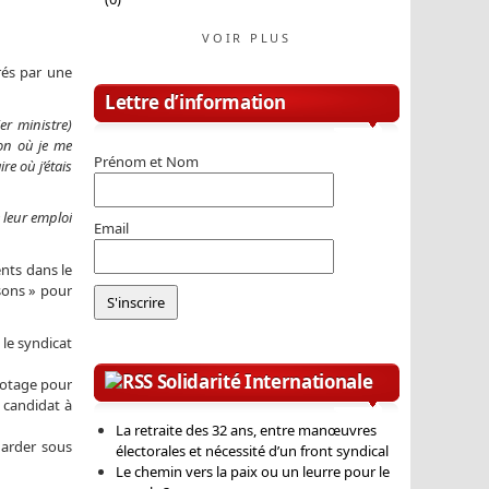
VOIR PLUS
rés par une
Lettre d’information
r ministre)
ison où je me
Prénom et Nom
re où j’étais
e leur emploi
Email
ents dans le
sons » pour
le syndicat
Solidarité Internationale
n otage pour
 candidat à
La retraite des 32 ans, entre manœuvres
garder sous
électorales et nécessité d’un front syndical
Le chemin vers la paix ou un leurre pour le