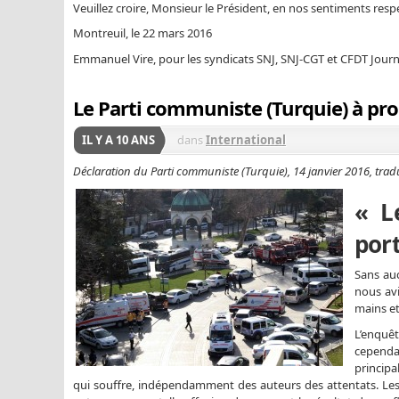
Veuillez croire, Monsieur le Président, en nos sentiments res
Montreuil, le 22 mars 2016
Emmanuel Vire, pour les syndicats SNJ, SNJ-CGT et CFDT Journ
Le Parti communiste (Turquie) à prop
IL Y A 10 ANS
dans
International
Déclaration du Parti communiste (Turquie), 14 janvier 2016, tradu
« L
port
Sans auc
nous avi
mains et
L’enquê
cependan
principa
qui souffre, indépendamment des auteurs des attentats. Les 