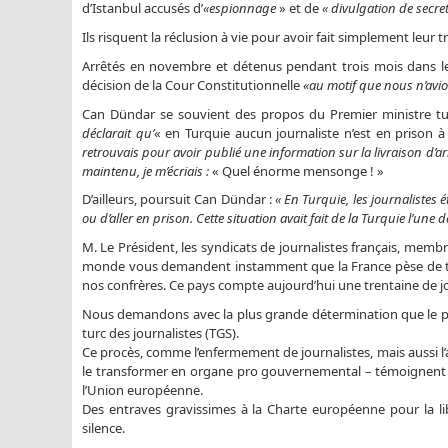
d’Istanbul accusés d’
«espionnage
» et de
« divulgation de secret
Ils risquent la réclusion à vie pour avoir fait simplement leur tr
Arrêtés en novembre et détenus pendant trois mois dans les 
décision de la Cour Constitutionnelle
«au motif que nous n’avio
Can Dündar se souvient des propos du Premier ministre tur
déclarait qu’
« en Turquie aucun journaliste n’est en prison à 
retrouvais pour avoir publié une information sur la livraison d’arm
maintenu, je m’écriais :
« Quel énorme mensonge ! »
D’ailleurs, poursuit Can Dündar :
« En Turquie, les journalistes 
ou d’aller en prison. Cette situation avait fait de la Turquie l’u
M. Le Président, les syndicats de journalistes français, memb
monde vous demandent instamment que la France pèse de tou
nos confrères. Ce pays compte aujourd’hui une trentaine de jo
Nous demandons avec la plus grande détermination que le pro
turc des journalistes (TGS).
Ce procès, comme l’enfermement de journalistes, mais aussi l’
le transformer en organe pro gouvernemental – témoignent de
l’Union européenne.
Des entraves gravissimes à la Charte européenne pour la li
silence.