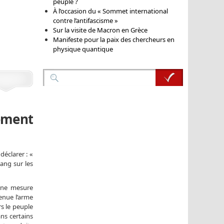
peuple ?
À l’occasion du « Sommet international
contre l’antifascisme »
Sur la visite de Macron en Grèce
Manifeste pour la paix des chercheurs en
physique quantique
ement
éclarer : «
ang sur les
ine mesure
enue l’arme
rs le peuple
ns certains