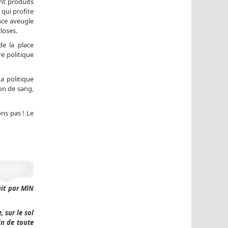
ont produits
 qui profite
ence aveugle
loses.
e la place
e politique
a politique
ion de sang,
ns pas ! Le
uit par MlN
 sur le sol
in de toute