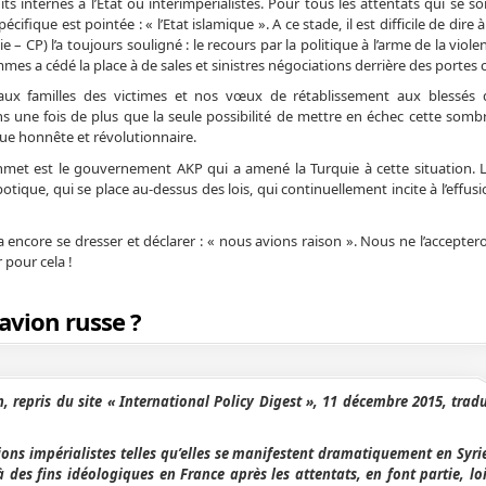
its internes à l’Etat ou interimpérialistes. Pour tous les attentats qui se s
fique est pointée : « l’Etat islamique ». A ce stade, il est difficile de dire à
 CP) l’a toujours souligné : le recours par la politique à l’arme de la viol
s a cédé la place à de sales et sinistres négociations derrière des portes c
 familles des victimes et nos vœux de rétablissement aux blessés d
une fois de plus que la seule possibilité de mettre en échec cette sombr
ique honnête et révolutionnaire.
met est le gouvernement AKP qui a amené la Turquie à cette situation. L
tique, qui se place au-dessus des lois, qui continuellement incite à l’effus
ncore se dresser et déclarer : « nous avions raison ». Nous ne l’acceptero
 pour cela !
’avion russe ?
, repris du site « International Policy Digest », 11 décembre 2015, trad
ns impérialistes telles qu’elles se manifestent dramatiquement en Syrie,
 des fins idéologiques en France après les attentats, en font partie, lo