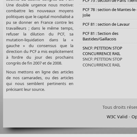
PCF 75 : section de Paris 15è
Une double urgence nous motive:
PCF 78 : section de Mantes-le-
combattre les nouveaux moyens
Jolie
politiques que le capital mondialisé a
pu se donner en France contre les
PCF 81 : section de Lavaur
travailleurs ; dans le même temps,
PCF 81 : Section des
refuser la dilution du PCF, sa
Bastides/Gaillacois
mutation-liquidation dans la «
gauche » du consensus que la
SNCF: PETITION STOP
direction du PCF a mis explicitement
CONCURRENCE RAIL
à l’ordre du jour des prochains
SNCF: PETITION STOP
congrès de fin 2007 et de 2008.
CONCURRENCE RAIL
Nous mettons en ligne des articles
de nos camarades, ou des articles
qui nous semblent pertinents en
précisant leur source.
Tous droits rése
W3C Valid
-
Op