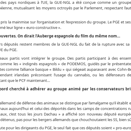
on des pays nordiques à l’UE, la GUE-NGL a été conçue comme un group
ropéenne, mutualisant les moyens octroyés par le Parlement, respectant l’a
pris la mainmise sur l’organisation et l’expression du groupe. Le PGE et se
é leur ligne « euro-constructive ».
i ouvertes. On dirait l’Auberge espagnole du film du même nom…
urs députés restent membres de la GUE-NGL du fait de la rupture avec sa
’UE du PGE.
eaux partis vont intégrer le groupe. Des partis participant à des ensem
 comme les « indignés espagnols » de PODEMOS, guidés par le présentate
listes comme l’alliance basque « Bildu » qui siégeait auparavant avec Cohn-B
endant irlandais préconisant l’usage du cannabis, ou les défenseurs 
utant que le PCF maintenant…
abord cherché à adhérer au groupe animé par les conservateurs br
 allemand de défense des animaux se distingue par l’amalgame qu’il établit e
aux aujourd’hui et celui des déportés dans les camps de concentrations na
maux, c’est tous les jours Dachau » a affiché son nouveau député europ
 détenus, pas pour les bergers allemands que chouchoutaient les SS, bien sû
te pour les dirigeants du PGE, le seul fait que ces députés soient « pro-eur