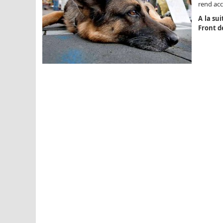
rend ac
A la su
Front d