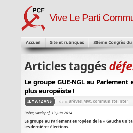
Vive Le Parti Commu
Accueil
Site et rubriques
38ème Congrès du
Articles taggés
défe
Le groupe GUE-NGL au Parlement e
plus européiste !
IL Y A 12 ANS
dans
Brèves
,
Mvt. communiste inter
Brève, vivelepcf, 13 juin 2014
Le groupe au Parlement européen de la « Gauche unitai
les dernières élections.