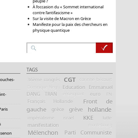
peuple ?
À l’occasion du « Sommet international
contre l’antifascisme »
Sur la visite de Macron en Grèce
Manifeste pour la paix des chercheurs en
physique quantique
TAGS
CGT
36ème congrès
corinne bécourt
Bouches-
Education
Emmanuel
Dominique Negri
DANG TRAN
euro
FN
enseignant
int-
Front de
François Hollande
hollande
gauche
grève
grèce
Paris
KKE
impérialisme
israël
lutte
s
manifestation
montebourg
Mélenchon
Parti Communiste
essenon