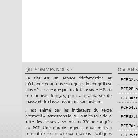
QUI SOMMES NOUS ?
ORGANIS
Ce site est un espace d’information et
PCF 02 : 
d’échange pour tous ceux qui estiment qu’il est
PCF 2B : 
plus nécessaire que jamais de faire vivre le Parti
communiste français, parti anticapitaliste de
PCF 38 : 
masse et de classe, assumant son histoire.
PCF 54 : 
Il est animé par les initiateurs du texte
alternatif « Remettons le PCF sur les rails de la
PCF 62 : 
lutte des classes », soumis au 33ème congrès
PCF 70 : 
du PCF. Une double urgence nous motive:
combattre les nouveaux moyens politiques
PCF 75 : 