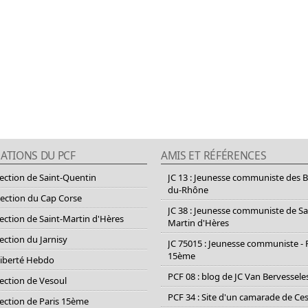
ATIONS DU PCF
AMIS ET RÉFÉRENCES
section de Saint-Quentin
JC 13 : Jeunesse communiste des 
du-Rhône
section du Cap Corse
JC 38 : Jeunesse communiste de Sa
section de Saint-Martin d'Hères
Martin d'Hères
section du Jarnisy
JC 75015 : Jeunesse communiste - 
15ème
Liberté Hebdo
PCF 08 : blog de JC Van Bervessele
section de Vesoul
PCF 34 : Site d'un camarade de C
section de Paris 15ème