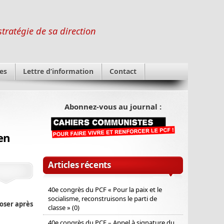
stratégie de sa direction
es
Lettre d’information
Contact
Abonnez-vous au journal :
en
Articles récents
40e congrès du PCF « Pour la paix et le
socialisme, reconstruisons le parti de
oser après
classe » (0)
40e congrès du PCF – Appel à signature du