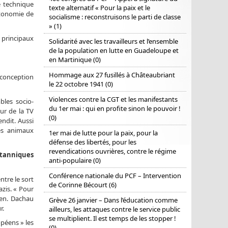
e technique
texte alternatif « Pour la paix et le
utonomie de
socialisme : reconstruisons le parti de classe
» (1)
s principaux
Solidarité avec les travailleurs et l’ensemble
de la population en lutte en Guadeloupe et
en Martinique (0)
Hommage aux 27 fusillés à Châteaubriant
 conception
le 22 octobre 1941 (0)
Violences contre la CGT et les manifestants
bles socio-
du 1er mai : qui en profite sinon le pouvoir !
ur de la TV
(0)
endit. Aussi
des animaux
1er mai de lutte pour la paix, pour la
défense des libertés, pour les
revendications ouvrières, contre le régime
itanniques
anti-populaire (0)
Conférence nationale du PCF – Intervention
ntre le sort
de Corinne Bécourt (6)
zis. « Pour
éen. Dachau
Grève 26 janvier – Dans l’éducation comme
r.
ailleurs, les attaques contre le service public
se multiplient. Il est temps de les stopper !
opéens » les
(0)