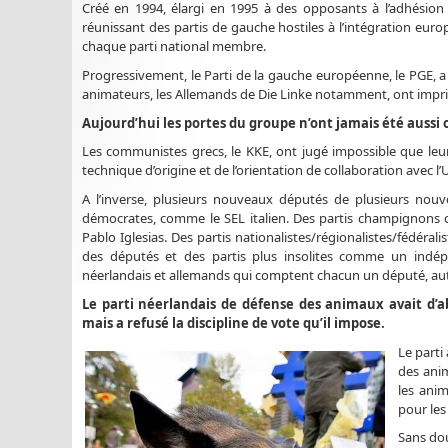
Créé en 1994, élargi en 1995 à des opposants à l’adhési
réunissant des partis de gauche hostiles à l’intégration eu
chaque parti national membre.
Progressivement, le Parti de la gauche européenne, le PGE, a 
animateurs, les Allemands de Die Linke notamment, ont imprim
Aujourd’hui les portes du groupe n’ont jamais été auss
Les communistes grecs, le KKE, ont jugé impossible que le
technique d’origine et de l’orientation de collaboration avec l
A l’inverse, plusieurs nouveaux députés de plusieurs nouv
démocrates, comme le SEL italien. Des partis champignons
Pablo Iglesias. Des partis nationalistes/régionalistes/fédéra
des députés et des partis plus insolites comme un indép
néerlandais et allemands qui comptent chacun un député, a
Le parti néerlandais de défense des animaux avait d’
mais a refusé la discipline de vote qu’il impose.
Le parti
des anim
les ani
pour les
Sans dou