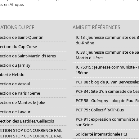
es en Afrique.
ATIONS DU PCF
AMIS ET RÉFÉRENCES
section de Saint-Quentin
JC 13 : Jeunesse communiste des 
du-Rhône
section du Cap Corse
JC 38 : Jeunesse communiste de Sa
section de Saint-Martin d'Hères
Martin d'Hères
section du Jarnisy
JC 75015 : Jeunesse communiste - 
15ème
Liberté Hebdo
PCF 08 : blog de JC Van Bervessele
section de Vesoul
PCF 34 : Site d'un camarade de C
section de Paris 15ème
PCF 58 - Guérigny - blog de Paul R
section de Mantes-le-Jolie
PCF 75 : Collectif RATP-Bus
section de Lavaur
PCF 91 : expression communiste à
Section des Bastides/Gaillacois
sur-Seine
ETITION STOP CONCURRENCE RAIL
Solidarité internationale PCF
ETITION STOP CONCURRENCE RAIL