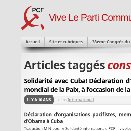
Vive Le Parti Commu
Accueil
Site et rubriques
38ème Congrès du
Articles taggés
cons
Solidarité avec Cuba! Déclaration d
mondial de la Paix, à l’occasion de 
IL Y A 10 ANS
dans
International
Déclaration d’organisations pacifistes, mem
d’Obama à Cuba
Traduction MlN pour « Solidarité internationale PCF – vivelep