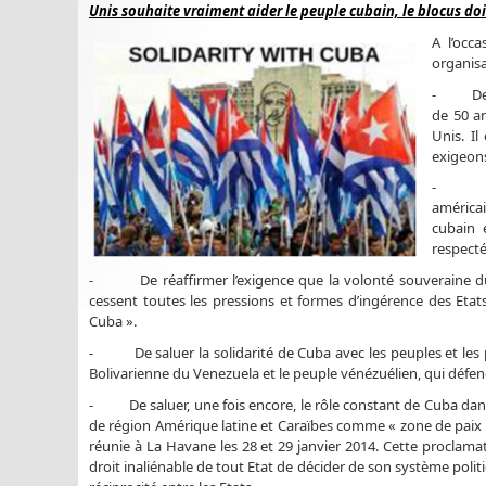
Unis souhaite vraiment aider le peuple cubain, le blocus doit
A l’occ
organisa
- De man
de 50 an
Unis. Il
exigeons
- D’exp
américa
cubain 
respectée
- De réaffirmer l’exigence que la volonté souveraine du 
cessent toutes les pressions et formes d’ingérence des Eta
Cuba ».
- De saluer la solidarité de Cuba avec les peuples et les p
Bolivarienne du Venezuela et le peuple vénézuélien, qui défend
- De saluer, une fois encore, le rôle constant de Cuba dan
de région Amérique latine et Caraïbes comme « zone de paix 
réunie à La Havane les 28 et 29 janvier 2014. Cette proclam
droit inaliénable de tout Etat de décider de son système polit