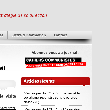
stratégie de sa direction
es
Lettre d’information
Contact
Abonnez-vous au journal :
il
Articles récents
40e congrès du PCF « Pour la paix et le
a visite
socialisme, reconstruisons le parti de
classe » (0)
 des États-
40e congrès du PCF – Appel à signature du