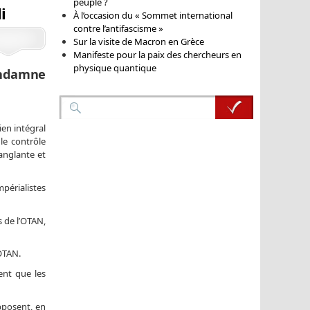
peuple ?
i
À l’occasion du « Sommet international
contre l’antifascisme »
Sur la visite de Macron en Grèce
Manifeste pour la paix des chercheurs en
physique quantique
ondamne
ien intégral
le contrôle
anglante et
mpérialistes
s de l’OTAN,
’OTAN.
ent que les
pposent, en