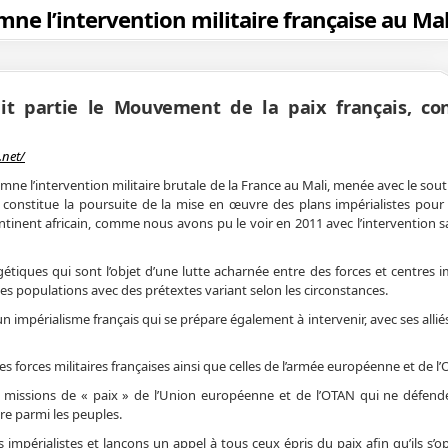
ne l’intervention militaire française au Mal
ait partie le Mouvement de la paix français, c
.net/
ne l’intervention militaire brutale de la France au Mali, menée avec le sout
 constitue la poursuite de la mise en œuvre des plans impérialistes pour 
tinent africain, comme nous avons pu le voir en 2011 avec l’intervention s
gétiques qui sont l’objet d’une lutte acharnée entre des forces et centres i
 populations avec des prétextes variant selon les circonstances.
mpérialisme français qui se prépare également à intervenir, avec ses allié
s forces militaires françaises ainsi que celles de l’armée européenne et de l
s missions de « paix » de l’Union européenne et de l’OTAN qui ne défend
re parmi les peuples.
mpérialistes et lançons un appel à tous ceux épris du paix afin qu’ils s’o