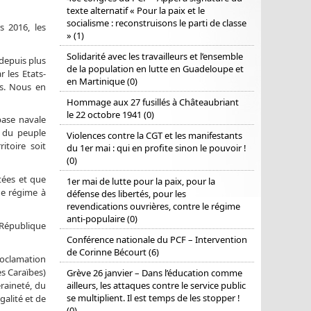
texte alternatif « Pour la paix et le
socialisme : reconstruisons le parti de classe
s 2016, les
» (1)
Solidarité avec les travailleurs et l’ensemble
depuis plus
de la population en lutte en Guadeloupe et
 les Etats-
en Martinique (0)
es. Nous en
Hommage aux 27 fusillés à Châteaubriant
le 22 octobre 1941 (0)
ase navale
 du peuple
Violences contre la CGT et les manifestants
itoire soit
du 1er mai : qui en profite sinon le pouvoir !
(0)
tées et que
1er mai de lutte pour la paix, pour la
de régime à
défense des libertés, pour les
revendications ouvrières, contre le régime
anti-populaire (0)
 République
Conférence nationale du PCF – Intervention
de Corinne Bécourt (6)
roclamation
s Caraïbes)
Grève 26 janvier – Dans l’éducation comme
raineté, du
ailleurs, les attaques contre le service public
se multiplient. Il est temps de les stopper !
galité et de
(0)