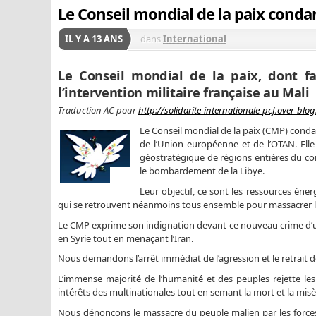
Le Conseil mondial de la paix condam
IL Y A 13 ANS
dans
International
Le Conseil mondial de la paix, dont f
l’intervention militaire française au Mali
Traduction AC pour
http://solidarite-internationale-pcf.over-blog
Le Conseil mondial de la paix (CMP) condam
de l’Union européenne et de l’OTAN. Elle
géostratégique de régions entières du con
le bombardement de la Libye.
Leur objectif, ce sont les ressources éner
qui se retrouvent néanmoins tous ensemble pour massacrer les
Le CMP exprime son indignation devant ce nouveau crime d’un i
en Syrie tout en menaçant l’Iran.
Nous demandons l’arrêt immédiat de l’agression et le retrait de
L’immense majorité de l’humanité et des peuples rejette le
intérêts des multinationales tout en semant la mort et la misè
Nous dénonçons le massacre du peuple malien par les forces i