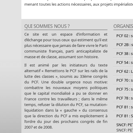
menant toutes les actions nécessaires, aux projets impérialist
QUI SOMMES NOUS ?
ORGANIS
Ce site est un espace d’information et
PCF 02 : 
d’échange pour tous ceux qui estiment qu’il est
PCF 2B : 
plus nécessaire que jamais de faire vivre le Parti
communiste français, parti anticapitaliste de
PCF 38 : 
masse et de classe, assumant son histoire.
PCF 54 : 
Il est animé par les initiateurs du texte
alternatif « Remettons le PCF sur les rails de la
PCF 62 : 
lutte des classes », soumis au 33ème congrès
PCF 70 : 
du PCF. Une double urgence nous motive:
combattre les nouveaux moyens politiques
PCF 75 : 
que le capital mondialisé a pu se donner en
PCF 78 : 
France contre les travailleurs ; dans le même
temps, refuser la dilution du PCF, sa mutation-
PCF 81 : 
liquidation dans la « gauche » du consensus
PCF 81 : 
que la direction du PCF a mis explicitement à
l’ordre du jour des prochains congrès de fin
SNCF: P
2007 et de 2008.
SNCF: P