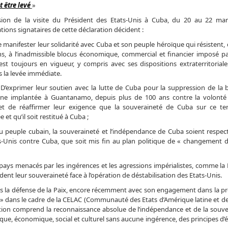
 être levé
»
asion de la visite du Président des Etats-Unis à Cuba, du 20 au 22 mar
tions signataires de cette déclaration décident :
ifester leur solidarité avec Cuba et son peuple héroïque qui résistent, 
s, à l’inadmissible blocus économique, commercial et financier imposé par
 est toujours en vigueur, y compris avec ses dispositions extraterritorial
 la levée immédiate.
rimer leur soutien avec la lutte de Cuba pour la suppression de la b
ine implantée à Guantanamo, depuis plus de 100 ans contre la volonté
et de réaffirmer leur exigence que la souveraineté de Cuba sur ce terr
 et qu’il soit restitué à Cuba ;
peuple cubain, la souveraineté et l’indépendance de Cuba soient respec
ts-Unis contre Cuba, que soit mis fin au plan politique de « changement 
ays menacés par les ingérences et les agressions impérialistes, comme la
ent leur souveraineté face à l’opération de déstabilisation des Etats-Unis.
s la défense de la Paix, encore récemment avec son engagement dans la p
» dans le cadre de la CELAC (Communauté des Etats d’Amérique latine et de
ation comprend la reconnaissance absolue de l’indépendance et de la souve
ique, économique, social et culturel sans aucune ingérence, des principes d’é