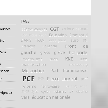
TAGS
CGT
36ème congrès
corinne bécourt
Bouches-
Education
Emmanuel
Dominique Negri
DANG TRAN
euro
FN
enseignant
int-
Front de
François Hollande
hollande
gauche
grève
grèce
Paris
KKE
impérialisme
israël
lutte
s
manifestation
montebourg
Mélenchon
Parti Communiste
essenon
PCF
Pierre Laurent
io
prof
PCP
réforme ferroviaire
Saint-Quentin
tsipras
UE
syriza
ukraine
SNCF
Syrie
 Vigneux-
éducation nationale
valls