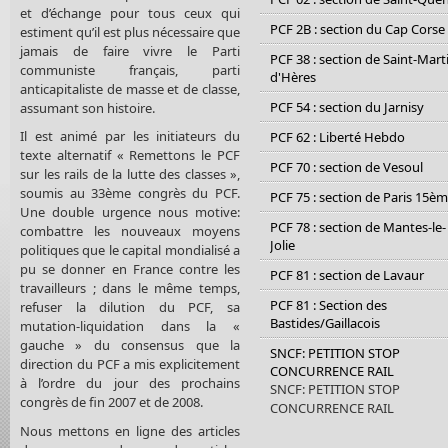
et d’échange pour tous ceux qui
PCF 2B : section du Cap Corse
estiment qu’il est plus nécessaire que
jamais de faire vivre le Parti
PCF 38 : section de Saint-Mart
communiste français, parti
d'Hères
anticapitaliste de masse et de classe,
PCF 54 : section du Jarnisy
assumant son histoire.
Il est animé par les initiateurs du
PCF 62 : Liberté Hebdo
texte alternatif « Remettons le PCF
PCF 70 : section de Vesoul
sur les rails de la lutte des classes »,
soumis au 33ème congrès du PCF.
PCF 75 : section de Paris 15è
Une double urgence nous motive:
PCF 78 : section de Mantes-le-
combattre les nouveaux moyens
Jolie
politiques que le capital mondialisé a
pu se donner en France contre les
PCF 81 : section de Lavaur
travailleurs ; dans le même temps,
PCF 81 : Section des
refuser la dilution du PCF, sa
Bastides/Gaillacois
mutation-liquidation dans la «
gauche » du consensus que la
SNCF: PETITION STOP
direction du PCF a mis explicitement
CONCURRENCE RAIL
à l’ordre du jour des prochains
SNCF: PETITION STOP
congrès de fin 2007 et de 2008.
CONCURRENCE RAIL
Nous mettons en ligne des articles