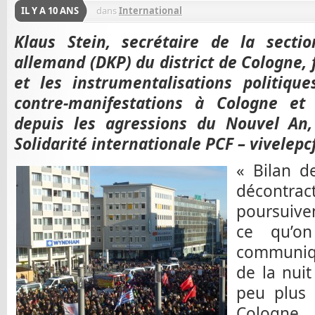
IL Y A 10 ANS
dans
International
Klaus Stein, secrétaire de la sect
allemand (DKP) du district de Cologne, f
et les instrumentalisations politique
contre-manifestations à Cologne et
depuis les agressions du Nouvel An
Solidarité internationale PCF – vivelepc
« Bilan d
décontrac
poursuiven
ce qu’on
communiqu
de la nuit
peu plus 
Cologne 