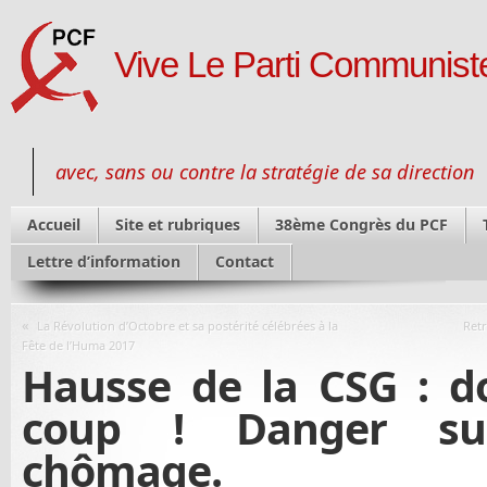
Vive Le Parti Communiste
avec, sans ou contre la stratégie de sa direction
Accueil
Site et rubriques
38ème Congrès du PCF
Lettre d’information
Contact
«
La Révolution d’Octobre et sa postérité célébrées à la
Retr
Fête de l’Huma 2017
Hausse de la CSG : d
coup ! Danger sur
chômage.