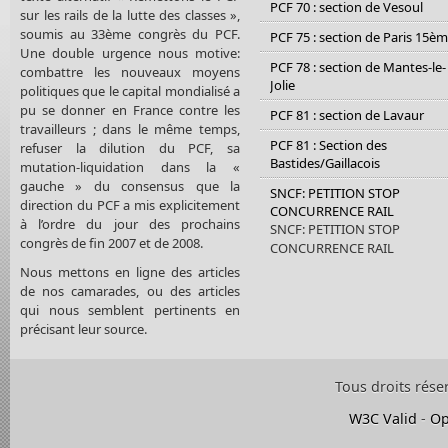
PCF 70 : section de Vesoul
sur les rails de la lutte des classes »,
soumis au 33ème congrès du PCF.
PCF 75 : section de Paris 15è
Une double urgence nous motive:
PCF 78 : section de Mantes-le-
combattre les nouveaux moyens
Jolie
politiques que le capital mondialisé a
pu se donner en France contre les
PCF 81 : section de Lavaur
travailleurs ; dans le même temps,
PCF 81 : Section des
refuser la dilution du PCF, sa
Bastides/Gaillacois
mutation-liquidation dans la «
gauche » du consensus que la
SNCF: PETITION STOP
direction du PCF a mis explicitement
CONCURRENCE RAIL
à l’ordre du jour des prochains
SNCF: PETITION STOP
congrès de fin 2007 et de 2008.
CONCURRENCE RAIL
Nous mettons en ligne des articles
de nos camarades, ou des articles
qui nous semblent pertinents en
précisant leur source.
Tous droits rése
W3C Valid
-
Op