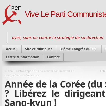
Vive Le Parti Communiste
avec, sans ou contre la stratégie de sa direction
Accueil
Site et rubriques
38ème Congrès du PCF
Lettre d’information
Contact
«
Raoul Castro a appelé hier à la mobilisation mondiale
Cahi
pour défendre le Venezuela.
Année de la Corée (du 
? Libérez le dirigean
Sang-kyun !