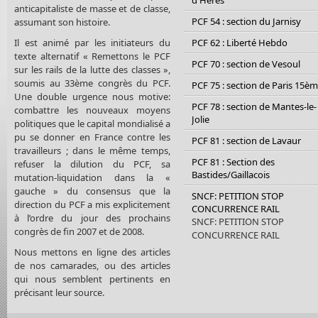
d'Hères
anticapitaliste de masse et de classe,
PCF 54 : section du Jarnisy
assumant son histoire.
Il est animé par les initiateurs du
PCF 62 : Liberté Hebdo
texte alternatif « Remettons le PCF
PCF 70 : section de Vesoul
sur les rails de la lutte des classes »,
soumis au 33ème congrès du PCF.
PCF 75 : section de Paris 15è
Une double urgence nous motive:
PCF 78 : section de Mantes-le-
combattre les nouveaux moyens
Jolie
politiques que le capital mondialisé a
pu se donner en France contre les
PCF 81 : section de Lavaur
travailleurs ; dans le même temps,
PCF 81 : Section des
refuser la dilution du PCF, sa
Bastides/Gaillacois
mutation-liquidation dans la «
gauche » du consensus que la
SNCF: PETITION STOP
direction du PCF a mis explicitement
CONCURRENCE RAIL
à l’ordre du jour des prochains
SNCF: PETITION STOP
congrès de fin 2007 et de 2008.
CONCURRENCE RAIL
Nous mettons en ligne des articles
de nos camarades, ou des articles
qui nous semblent pertinents en
précisant leur source.