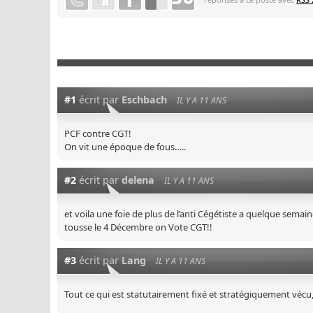
#1
écrit par
Eschbach
IL Y A 11 ANS
PCF contre CGT!
On vit une époque de fous…..
#2
écrit par
delena
IL Y A 11 ANS
et voila une foie de plus de l’anti Cégétiste a quelque sema
tousse le 4 Décembre on Vote CGT!!
#3
écrit par
Lang
IL Y A 11 ANS
Tout ce qui est statutairement fixé et stratégiquement vécu,