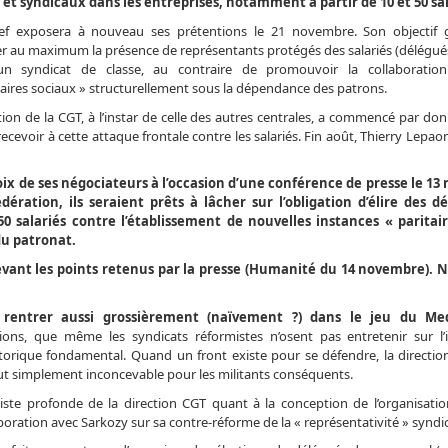
 et syndicaux dans les entreprises, notamment à partir de 10 et 50 sal
f exposera à nouveau ses prétentions le 21 novembre. Son objectif g
er au maximum la présence de représentants protégés des salariés (délégués)
’un syndicat de classe, au contraire de promouvoir la collaboratio
aires sociaux » structurellement sous la dépendance des patrons.
tion de la CGT, à l’instar de celle des autres centrales, a commencé par do
ecevoir à cette attaque frontale contre les salariés. Fin août, Thierry Lepa
oix de ses négociateurs à l’occasion d’une conférence de presse le 1
ration, ils seraient prêts à lâcher sur l’obligation d’élire des d
 salariés contre l’établissement de nouvelles instances « paritair
du patronat.
ant les points retenus par la presse (Humanité du 14 novembre). 
 rentrer aussi grossièrement (naïvement ?) dans le jeu du Me
ions, que même les syndicats réformistes n’osent pas entretenir sur l’
storique fondamental. Quand un front existe pour se défendre, la directio
tout simplement inconcevable pour les militants conséquents.
aliste profonde de la direction CGT quant à la conception de l’organisatio
ation avec Sarkozy sur sa contre-réforme de la « représentativité » syndic