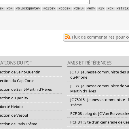
m>
<b>
<blockquote>
<cite>
<code>
<del>
<em>
<i>
<q>
<strik
Flux de commentaires pour ce
ATIONS DU PCF
AMIS ET RÉFÉRENCES
section de Saint-Quentin
JC 13 : Jeunesse communiste des 
du-Rhône
section du Cap Corse
JC 38 : Jeunesse communiste de Sa
section de Saint-Martin d'Hères
Martin d'Hères
section du Jarnisy
JC 75015 : Jeunesse communiste - 
15ème
Liberté Hebdo
PCF 08 : blog de JC Van Bervessele
section de Vesoul
PCF 34 : Site d'un camarade de C
section de Paris 15ème