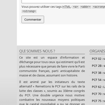
Vous pouvez utiliser ces tags
HTML
:
<a>
<abbr>
<acrony
<strong>
QUI SOMMES NOUS ?
ORGANIS
Ce site est un espace d’information et
PCF 02 : 
d’échange pour tous ceux qui estiment qu’il est
PCF 2B : 
plus nécessaire que jamais de faire vivre le Parti
communiste français, parti anticapitaliste de
PCF 38 : 
masse et de classe, assumant son histoire.
PCF 54 : 
Il est animé par les initiateurs du texte
alternatif « Remettons le PCF sur les rails de la
PCF 62 : 
lutte des classes », soumis au 33ème congrès
PCF 70 : 
du PCF. Une double urgence nous motive:
combattre les nouveaux moyens politiques
PCF 75 : 
que le capital mondialisé a pu se donner en