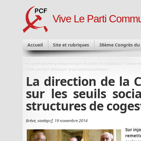
Vive Le Parti Commu
Accueil
Site et rubriques
38ème Congrès du
«
La perspective politique bloque les luttes de travailleurs ? Seules le
luttes peuvent débloquer la perspective politique !
La direction de la
sur les seuils soc
structures de coges
Brève, vivelepcf, 19 novembre 2014
Sur inj
remettre