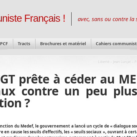
niste Français !
avec, sans ou contre la 
 PCF
Tracts
Brochures et matériel
Cahiers communist
s
Liberté – Jean Lurçat – 
 CGT prête à céder au M
iaux contre un peu plu
tion ?
onction du Medef, le gouvernement a lancé un cycle de « dialogue soc
 en cause les seuils d’effectifs, les « seuils sociaux », ouvrant à cert