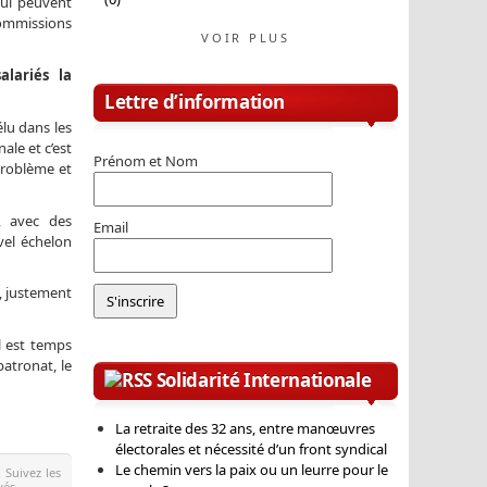
qui peuvent
commissions
VOIR PLUS
lariés la
Lettre d’information
élu dans les
ale et c’est
Prénom et Nom
problème et
, avec des
Email
vel échelon
s, justement
l est temps
atronat, le
Solidarité Internationale
La retraite des 32 ans, entre manœuvres
électorales et nécessité d’un front syndical
Le chemin vers la paix ou un leurre pour le
. Suivez les
vés.