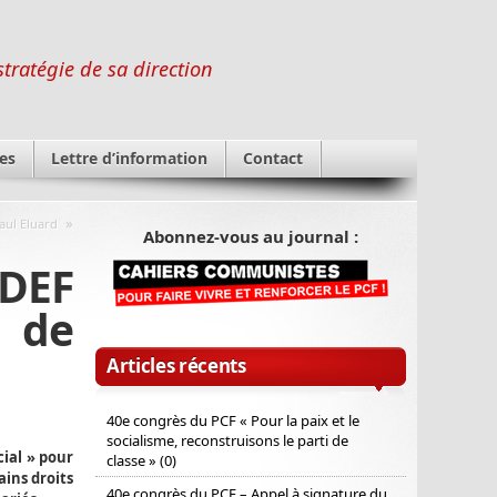
stratégie de sa direction
es
Lettre d’information
Contact
»
Paul Eluard
Abonnez-vous au journal :
EDEF
s de
Articles récents
40e congrès du PCF « Pour la paix et le
socialisme, reconstruisons le parti de
ial » pour
classe » (0)
ains droits
40e congrès du PCF – Appel à signature du