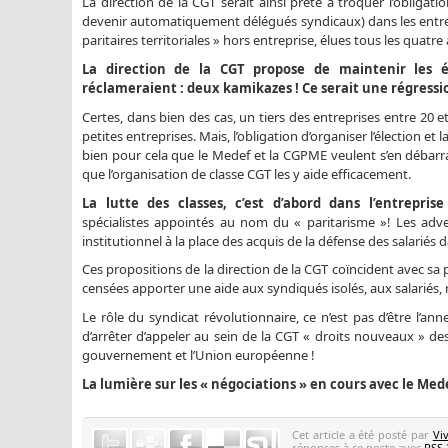
La direction de la CGT serait ainsi prête à troquer l’obliga
devenir automatiquement délégués syndicaux) dans les entrepr
paritaires territoriales » hors entreprise, élues tous les quatre 
La direction de la CGT propose de maintenir les é
réclameraient : deux kamikazes ! Ce serait une régressi
Certes, dans bien des cas, un tiers des entreprises entre 20 e
petites entreprises. Mais, l’obligation d’organiser l’élection e
bien pour cela que le Medef et la CGPME veulent s’en débarra
que l’organisation de classe CGT les y aide efficacement.
La lutte des classes, c’est d’abord dans l’entreprise
spécialistes appointés au nom du « paritarisme »! Les adv
institutionnel à la place des acquis de la défense des salariés d
Ces propositions de la direction de la CGT coïncident avec sa 
censées apporter une aide aux syndiqués isolés, aux salariés,
Le rôle du syndicat révolutionnaire, ce n’est pas d’être l’a
d’arrêter d’appeler au sein de la CGT « droits nouveaux » d
gouvernement et l’Union européenne !
La lumière sur les « négociations » en cours avec le Mede
Cet article a été posté par
Vi
réponses à ce poste avec
RSS 