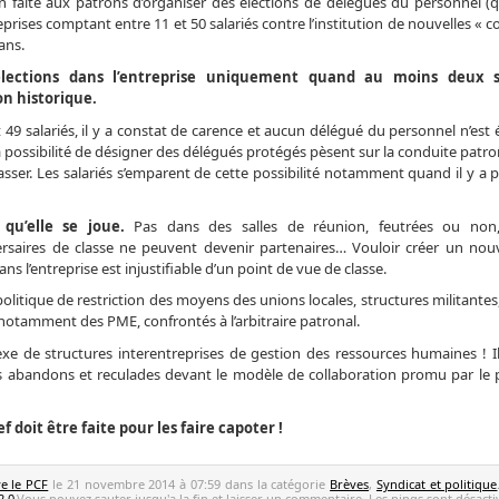
tion faite aux patrons d’organiser des élections de délégués du personnel (
ises comptant entre 11 et 50 salariés contre l’institution de nouvelles « 
ans.
lections dans l’entreprise uniquement quand au moins deux sa
on historique.
t 49 salariés, il y a constat de carence et aucun délégué du personnel n’est 
t la possibilité de désigner des délégués protégés pèsent sur la conduite patron
sser. Les salariés s’emparent de cette possibilité notamment quand il y a 
 qu’elle se joue.
Pas dans des salles de réunion, feutrées ou non
ersaires de classe ne peuvent devenir partenaires… Vouloir créer un nou
ans l’entreprise est injustifiable d’un point de vue de classe.
politique de restriction des moyens des unions locales, structures militante
 notamment des PME, confrontés à l’arbitraire patronal.
nnexe de structures interentreprises de gestion des ressources humaines ! I
es abandons et reculades devant le modèle de collaboration promu par le p
f doit être faite pour les faire capoter !
ve le PCF
le 21 novembre 2014 à 07:59 dans la catégorie
Brèves
,
Syndicat et politique
2.0
.Vous pouvez sauter jusqu'a la fin et laisser un commentaire. Les pings sont désacti