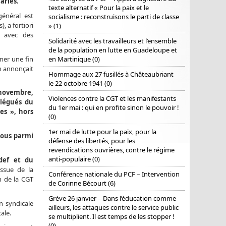
ariés.
texte alternatif « Pour la paix et le
énéral est
socialisme : reconstruisons le parti de classe
, a fortiori
» (1)
n avec des
Solidarité avec les travailleurs et l’ensemble
de la population en lutte en Guadeloupe et
nner une fin
en Martinique (0)
on annonçait
Hommage aux 27 fusillés à Châteaubriant
le 22 octobre 1941 (0)
3 novembre,
Violences contre la CGT et les manifestants
élégués du
du 1er mai : qui en profite sinon le pouvoir !
es », hors
(0)
1er mai de lutte pour la paix, pour la
Nous parmi
défense des libertés, pour les
revendications ouvrières, contre le régime
anti-populaire (0)
def et du
issue de la
Conférence nationale du PCF – Intervention
n de la CGT
de Corinne Bécourt (6)
Grève 26 janvier – Dans l’éducation comme
n syndicale
ailleurs, les attaques contre le service public
ale.
se multiplient. Il est temps de les stopper !
(0)