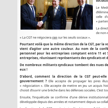
sociaux
Le Mede
d’élimin
celle d
« parten
La direc
de non-r
« La CGT ne négociera
rien
sur les seuils sociaux ».
Pourtant voilà que la même direction de la CGT, par la v
vient d’agiter une autre couleur. Au nom de la confédé
personnel pour les entreprises comptant entre 11 et 50
entreprises, réunissant représentants des syndicats et 
De nombreux militants syndicaux tombent des nues dev
eux !
D’abord, comment la direction de la CGT peut-elle
gouvernement ?
Elle accepte de propager les pires illus
« négociation ». Elle accepte de mettre en jeu un acquis hi
choisit d’ouvrir une brèche dans les défenses sociales. C’est 
Ensuite, l’inquiétude se confirme d’une dérive institutionn
développée depuis des années et notamment depuis sa collabor