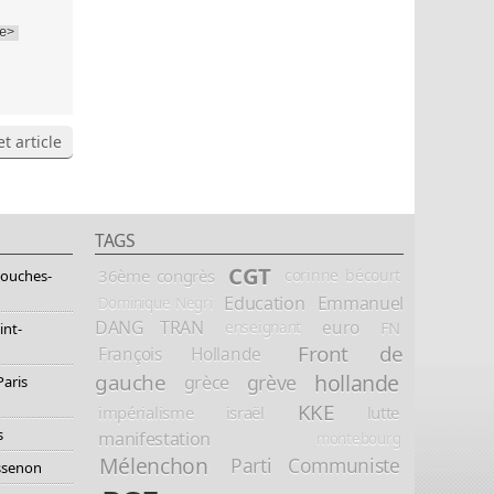
e>
t article
TAGS
CGT
36ème congrès
corinne bécourt
Bouches-
Education
Emmanuel
Dominique Negri
DANG TRAN
euro
FN
enseignant
int-
Front de
François Hollande
hollande
gauche
grève
grèce
Paris
KKE
impérialisme
israël
lutte
s
manifestation
montebourg
Mélenchon
Parti Communiste
essenon