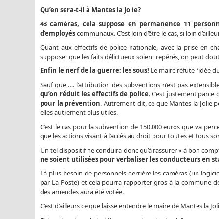
Qu’en sera-t-il à Mantes la Jolie?
43 caméras, cela suppose en permanence 11 personne
d’employés
communaux. C’est loin d’être le cas, si loin d’ail
Quant aux effectifs de police nationale, avec la prise en ch
supposer que les faits délictueux soient repérés, on peut dout
Enfin le nerf de la guerre: les sous!
Le maire réfute l’idée d
Sauf que …. l’attribution des subventions n’est pas extensibl
qu’on réduit les effectifs de police
. C’est justement parce 
pour la prévention
. Autrement dit, ce que Mantes la Jolie p
elles autrement plus utiles.
C’est le cas pour la subvention de 150.000 euros que va perce
que les actions visant à l’accès au droit pour toutes et tous so
Un tel dispositif ne conduira donc qu’à rassurer « à bon com
ne soient utilisées pour verbaliser les conducteurs en 
Là plus besoin de personnels derrière les caméras (un logicie
par La Poste) et cela pourra rapporter gros à la commune dè
des amendes aura été votée.
C’est d’ailleurs ce que laisse entendre le maire de Mantes la J