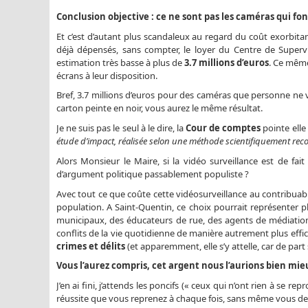
Conclusion objective : ce ne sont pas les caméras qui fo
Et c’est d’autant plus scandaleux au regard du coût exorbitant
déjà dépensés, sans compter, le loyer du Centre de Supervis
estimation très basse à plus de
3.7 millions d’euros
. Ce même
écrans à leur disposition.
Bref, 3.7 millions d’euros pour des caméras que personne ne
carton peinte en noir, vous aurez le même résultat.
Je ne suis pas le seul à le dire, la
Cour de comptes
pointe elle
étude d’impact, réalisée selon une méthode scientifiquement reco
Alors Monsieur le Maire, si la vidéo surveillance est de fait
d’argument politique passablement populiste ?
Avec tout ce que coûte cette vidéosurveillance au contribuabl
population. A Saint-Quentin, ce choix pourrait représenter 
municipaux, des éducateurs de rue, des agents de médiation,
conflits de la vie quotidienne de manière autrement plus effi
crimes et délits
(et apparemment, elle s’y attelle, car de part
Vous l’aurez compris, cet argent nous l’aurions bien mieu
J’en ai fini, j’attends les poncifs (« ceux qui n’ont rien à se 
réussite que vous reprenez à chaque fois, sans même vous deman