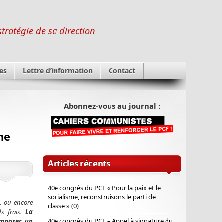
stratégie de sa direction
es
Lettre d’information
Contact
Abonnez-vous au journal :
ne
Articles récents
40e congrès du PCF « Pour la paix et le
socialisme, reconstruisons le parti de
, ou encore
classe » (0)
ds frais.
La
40e congrès du PCF – Appel à signature du
imposer un