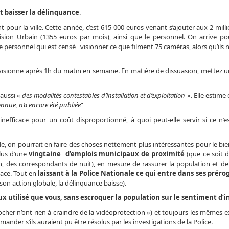
nt baisser la délinquance
.
 pour la ville. Cette année, c’est 615 000 euros venant s’ajouter aux 2 mill
ion Urbain (1355 euros par mois), ainsi que le personnel. On arrive pour
 personnel qui est censé visionner ce que filment 75 caméras, alors qu’ils 
 visionne après 1h du matin en semaine. En matière de dissuasion, mettez u
 aussi «
des modalités contestables d’installation et d’exploitation
». Elle estime 
nnue, n’a encore été publiée
“
 inefficace pour un coût disproportionné, à quoi peut-elle servir si ce n’e
e, on pourrait en faire des choses nettement plus intéressantes pour le bie
plus d’une
vingtaine d’emplois municipaux de proximité
(que ce soit d
 des correspondants de nuit), en mesure de rassurer la population et de 
cace. Tout en
laissant à la Police Nationale ce qui entre dans ses prérog
 son action globale, la délinquance baisse).
x utilisé que vous, sans escroquer la population sur le sentiment d’in
reprocher n’ont rien à craindre de la vidéoprotection ») et toujours les mêmes
der s’ils auraient pu être résolus par les investigations de la Police.