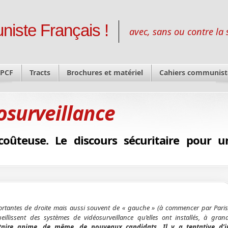
niste Français !
avec, sans ou contre la 
 PCF
Tracts
Brochures et matériel
Cahiers communist
osurveillance
 coûteuse. Le discours sécuritaire pour u
ortantes de droite mais aussi souvent de « gauche » (à commencer par Paris
ueillissent des systèmes de vidéosurveillance qu’elles ont installés, à gran
taire anime, de même, de nouveaux candidats. Il y a tentative d’