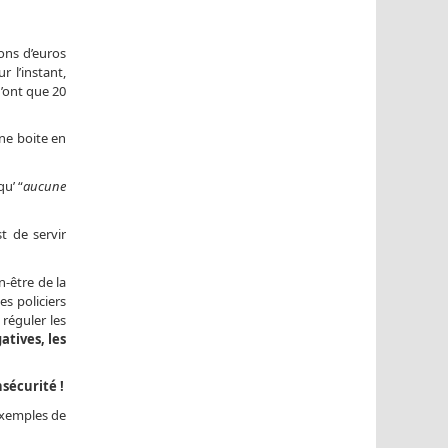
ions d’euros
 l’instant,
n’ont que 20
ne boite en
qu’ “
aucune
st de servir
n-être de la
es policiers
réguler les
atives, les
sécurité !
 exemples de