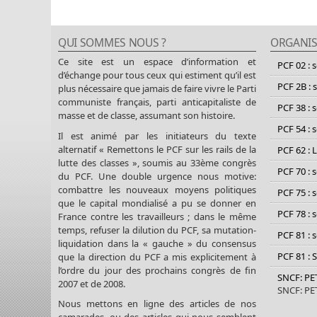
QUI SOMMES NOUS ?
ORGANIS
Ce site est un espace d’information et
PCF 02 : 
d’échange pour tous ceux qui estiment qu’il est
PCF 2B : 
plus nécessaire que jamais de faire vivre le Parti
communiste français, parti anticapitaliste de
PCF 38 : 
masse et de classe, assumant son histoire.
PCF 54 : 
Il est animé par les initiateurs du texte
alternatif « Remettons le PCF sur les rails de la
PCF 62 : 
lutte des classes », soumis au 33ème congrès
PCF 70 : 
du PCF. Une double urgence nous motive:
combattre les nouveaux moyens politiques
PCF 75 : 
que le capital mondialisé a pu se donner en
PCF 78 : 
France contre les travailleurs ; dans le même
temps, refuser la dilution du PCF, sa mutation-
PCF 81 : 
liquidation dans la « gauche » du consensus
PCF 81 : 
que la direction du PCF a mis explicitement à
l’ordre du jour des prochains congrès de fin
SNCF: P
2007 et de 2008.
SNCF: P
Nous mettons en ligne des articles de nos