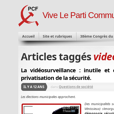
Vive Le Parti Commu
Accueil
Site et rubriques
38ème Congrès du
Articles taggés
vide
La vidéosurveillance : inutile et
privatisation de la sécurité.
IL Y A 12 ANS
dans
Questions de société
Les élections municipales approchent.
Des municipalités s
Vénissieux) s’enorg
démagogie sécuri