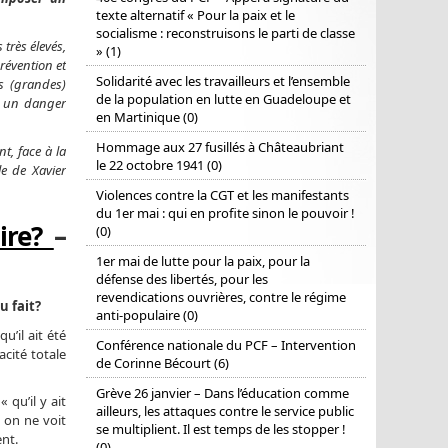
texte alternatif « Pour la paix et le
socialisme : reconstruisons le parti de classe
 très élevés,
» (1)
révention et
Solidarité avec les travailleurs et l’ensemble
es (grandes)
de la population en lutte en Guadeloupe et
e un danger
en Martinique (0)
Hommage aux 27 fusillés à Châteaubriant
t, face à la
le 22 octobre 1941 (0)
le de Xavier
Violences contre la CGT et les manifestants
du 1er mai : qui en profite sinon le pouvoir !
aire?
–
(0)
1er mai de lutte pour la paix, pour la
défense des libertés, pour les
revendications ouvrières, contre le régime
u fait?
anti-populaire (0)
u’il ait été
Conférence nationale du PCF – Intervention
acité totale
de Corinne Bécourt (6)
Grève 26 janvier – Dans l’éducation comme
 qu’il y ait
ailleurs, les attaques contre le service public
, on ne voit
se multiplient. Il est temps de les stopper !
ent.
(0)