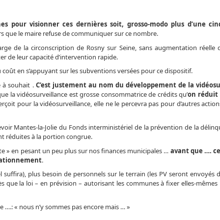
s pour visionner ces dernières soit, grosso-modo plus d’une ci
leurs que le maire refuse de communiquer sur ce nombre.
arge de la circonscription de Rosny sur Seine, sans augmentation réelle d’e
er de leur capacité d’intervention rapide.
u coût en s’appuyant sur les subventions versées pour ce dispositif.
e à souhait .
C’est justement au nom du développement de la vidéosu
que la vidéosurveillance est grosse consommatrice de crédits qu’
on réduit 
erçoit pour la vidéosurveillance, elle ne le percevra pas pour d’autres actio
voir Mantes-la-Jolie du Fonds interministériel de la prévention de la délin
nt réduites à la portion congrue.
pte » en pesant un peu plus sur nos finances municipales …
avant que …. c
stationnement
.
l suffira), plus besoin de personnels sur le terrain (les PV seront envoyés
s que la loi – en prévision – autorisant les communes à fixer elles-mêmes
olie ….: « nous n’y sommes pas encore mais … »