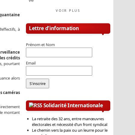
VOIR PLUS
nquantaine
Lettre d’information
ffectifs, à
Prénom et Nom
rveillance
les crédits
Email
ns, pourtant
quance alors
es caméras
Solidarité Internationale
 directement
 le montant
La retraite des 32 ans, entre manœuvres
électorales et nécessité d’un front syndical
Le chemin vers la paix ou un leurre pour le