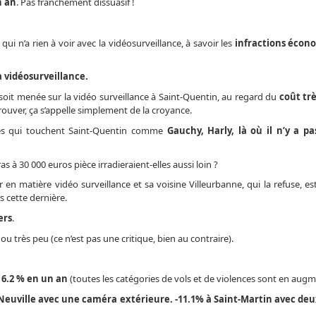
n an
. Pas franchement dissuasif !
ui n’a rien à voir avec la vidéosurveillance, à savoir les
infractions écon
a vidéosurveillance.
soit menée sur la vidéo surveillance à Saint-Quentin, au regard du
coût tr
ouver, ça s’appelle simplement de la croyance.
nes qui touchent Saint-Quentin comme
Gauchy, Harly, là où il n’y a pa
as à 30 000 euros pièce irradieraient-elles aussi loin ?
 en matière vidéo surveillance et sa voisine Villeurbanne, qui la refuse, es
 cette dernière.
ers
.
 ou très peu (ce n’est pas une critique, bien au contraire).
+ 6.2 % en un an
(toutes les catégories de vols et de violences sont en augm
Neuville avec une caméra extérieure. -11.1% à Saint-Martin avec de