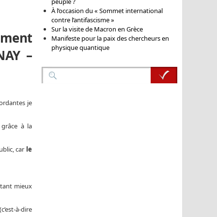
peuple ?
À l’occasion du « Sommet international
contre l’antifascisme »
Sur la visite de Macron en Grèce
iment
Manifeste pour la paix des chercheurs en
physique quantique
RNAY –
ordantes je
 grâce à la
ublic, car
le
e tant mieux
c’est-à-dire