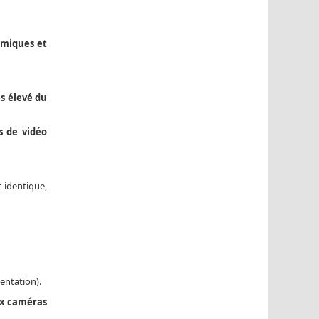
omiques et
ès élevé du
s de vidéo
t identique,
entation).
ux caméras