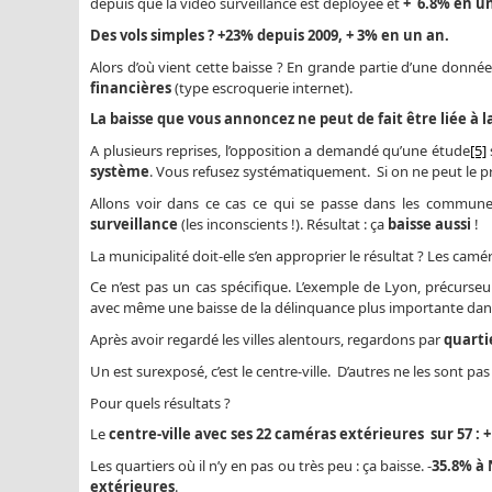
depuis que la vidéo surveillance est déployée et
+ 6.8% en u
Des vols simples ? +23% depuis 2009, + 3% en un an.
Alors d’où vient cette baisse ? En grande partie d’une donnée q
financières
(type escroquerie internet).
La baisse que vous annoncez ne peut de fait être liée à l
A plusieurs reprises, l’opposition a demandé qu’une étude
[5]
système
. Vous refusez systématiquement. Si on ne peut le pr
Allons voir dans ce cas ce qui se passe dans les commu
surveillance
(les inconscients !). Résultat : ça
baisse aussi
!
La municipalité doit-elle s’en approprier le résultat ? Les camér
Ce n’est pas un cas spécifique. L’exemple de Lyon, précurseur
avec même une baisse de la délinquance plus importante dans
Après avoir regardé les villes alentours, regardons par
quarti
Un est surexposé, c’est le centre-ville. D’autres ne les sont pas
Pour quels résultats ?
Le
centre-ville avec ses 22 caméras extérieures sur 57 : 
Les quartiers où il n’y en pas ou très peu : ça baisse. -
35.8% à 
extérieures
.