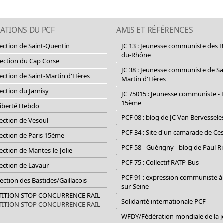
ATIONS DU PCF
AMIS ET RÉFÉRENCES
section de Saint-Quentin
JC 13 : Jeunesse communiste des 
du-Rhône
section du Cap Corse
JC 38 : Jeunesse communiste de Sa
section de Saint-Martin d'Hères
Martin d'Hères
section du Jarnisy
JC 75015 : Jeunesse communiste - 
15ème
Liberté Hebdo
PCF 08 : blog de JC Van Bervessele
section de Vesoul
PCF 34 : Site d'un camarade de C
section de Paris 15ème
PCF 58 - Guérigny - blog de Paul R
section de Mantes-le-Jolie
PCF 75 : Collectif RATP-Bus
section de Lavaur
PCF 91 : expression communiste à
Section des Bastides/Gaillacois
sur-Seine
ETITION STOP CONCURRENCE RAIL
Solidarité internationale PCF
ETITION STOP CONCURRENCE RAIL
WFDY/Fédération mondiale de la 