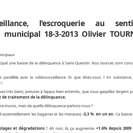
eillance, l’escroquerie au sent
il municipal 18-3-2013 Olivier TOU
nicipaux
ipal une baisse de la délinquance à Saint-Quentin. Nos sources sont conc
e parallèle avec la vidéosurveillance. Et que dites-vous ? En substance,
 !
vez très bien), preuves à l’appui bien entendu, que vous gaspillez l’argent p
git de traitement de la délinquance.
ntra-muros, mais de quelle délinquance parlons-nous ?
nd essentiellement les bagarres et les menaces)
-3,3 % en un an
. Ca baiss
iolages et dégradations
? Ah non, là, ça augmente.
+1.6% depuis 2009
(