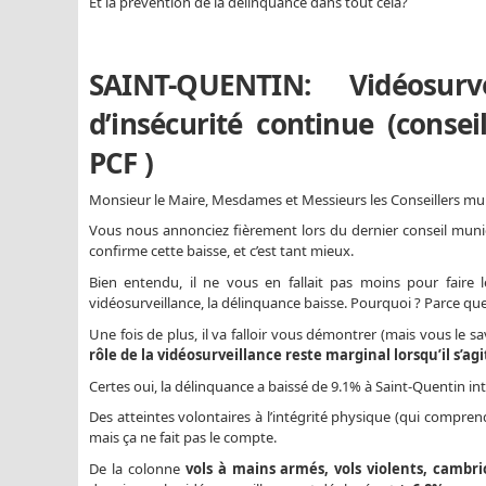
Et la prévention de la délinquance dans tout cela?
SAINT-QUENTIN: Vidéosurv
d’insécurité continue (conse
PCF )
Monsieur le Maire, Mesdames et Messieurs les Conseillers mu
Vous nous annonciez fièrement lors du dernier conseil munic
confirme cette baisse, et c’est tant mieux.
Bien entendu, il ne vous en fallait pas moins pour faire l
vidéosurveillance, la délinquance baisse. Pourquoi ? Parce que
Une fois de plus, il va falloir vous démontrer (mais vous le sa
rôle de la vidéosurveillance reste marginal lorsqu’il s’a
Certes oui, la délinquance a baissé de 9.1% à Saint-Quentin i
Des atteintes volontaires à l’intégrité physique (qui compre
mais ça ne fait pas le compte.
De la colonne
vols à mains armés, vols violents, cambr