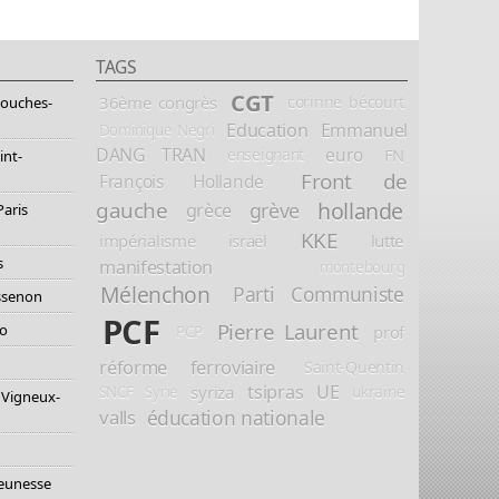
TAGS
CGT
36ème congrès
corinne bécourt
Bouches-
Education
Emmanuel
Dominique Negri
DANG TRAN
euro
FN
enseignant
int-
Front de
François Hollande
hollande
gauche
grève
grèce
Paris
KKE
impérialisme
israël
lutte
s
manifestation
montebourg
Mélenchon
Parti Communiste
essenon
PCF
Pierre Laurent
io
prof
PCP
réforme ferroviaire
Saint-Quentin
tsipras
UE
syriza
ukraine
SNCF
Syrie
 Vigneux-
éducation nationale
valls
jeunesse