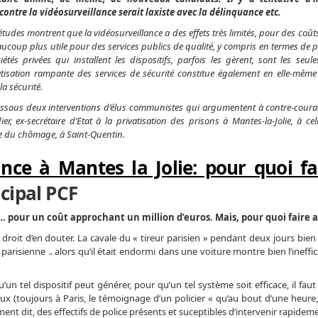
contre la vidéosurveillance serait laxiste avec la délinquance etc.
études montrent que la vidéosurveillance a des effets très limités, pour des coûts
aucoup plus utile pour des services publics de qualité, y compris en termes de p
iétés privées qui installent les dispositifs, parfois les gèrent, sont les seul
tisation rampante des services de sécurité constitue également en elle-mêm
la sécurité.
ssous deux interventions d’élus communistes qui argumentent à contre-couran
ier, ex-secrétaire d’Etat à la privatisation des prisons à Mantes-la-Jolie, à cel
re du chômage, à Saint-Quentin.
nce à Mantes la Jolie: pour quoi f
cipal PCF
…. pour un coût approchant un million d’euros. Mais, pour quoi faire a
droit d’en douter. La cavale du « tireur parisien » pendant deux jours bien q
parisienne .. alors qu’il était endormi dans une voiture montre bien l’ineffic
’un tel dispositif peut générer, pour qu’un tel système soit efficace, il faut «
ueux (toujours à Paris, le témoignage d’un policier « qu’au bout d’une heure
ement dit, des effectifs de police présents et suceptibles d’intervenir rapidem