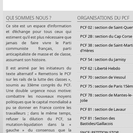
QUI SOMMES NOUS ?
ORGANISATIONS DU PCF
Ce site est un espace d’information
PCF 02 : section de Saint-Que
et d’échange pour tous ceux qui
PCF 2B : section du Cap Corse
estiment qu’il est plus nécessaire que
jamais de faire vivre le Parti
PCF 38 : section de Saint-Mart
communiste français, parti
d'Hères
anticapitaliste de masse et de classe,
PCF 54 : section du Jarnisy
assumant son histoire.
Il est animé par les initiateurs du
PCF 62 : Liberté Hebdo
texte alternatif « Remettons le PCF
PCF 70 : section de Vesoul
sur les rails de la lutte des classes »,
soumis au 33ème congrès du PCF.
PCF 75 : section de Paris 15è
Une double urgence nous motive:
PCF 78 : section de Mantes-le-
combattre les nouveaux moyens
Jolie
politiques que le capital mondialisé a
pu se donner en France contre les
PCF 81 : section de Lavaur
travailleurs ; dans le même temps,
PCF 81 : Section des
refuser la dilution du PCF, sa
Bastides/Gaillacois
mutation-liquidation dans la «
gauche » du consensus que la
SNCF: PETITION STOP