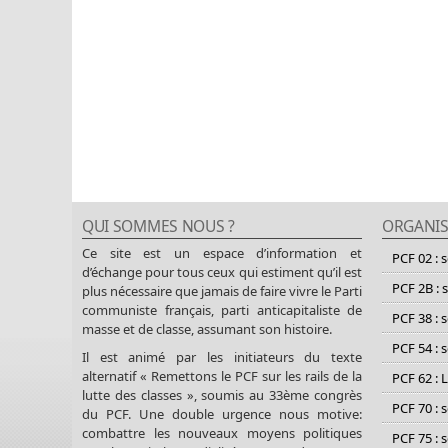
QUI SOMMES NOUS ?
ORGANIS
Ce site est un espace d’information et
PCF 02 : 
d’échange pour tous ceux qui estiment qu’il est
PCF 2B : 
plus nécessaire que jamais de faire vivre le Parti
communiste français, parti anticapitaliste de
PCF 38 : 
masse et de classe, assumant son histoire.
PCF 54 : 
Il est animé par les initiateurs du texte
alternatif « Remettons le PCF sur les rails de la
PCF 62 : 
lutte des classes », soumis au 33ème congrès
PCF 70 : 
du PCF. Une double urgence nous motive:
combattre les nouveaux moyens politiques
PCF 75 : 