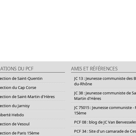
ATIONS DU PCF
AMIS ET RÉFÉRENCES
section de Saint-Quentin
JC 13 : Jeunesse communiste des 
du-Rhône
section du Cap Corse
JC 38 : Jeunesse communiste de Sa
section de Saint-Martin d'Hères
Martin d'Hères
section du Jarnisy
JC 75015 : Jeunesse communiste - 
15ème
Liberté Hebdo
PCF 08 : blog de JC Van Bervessele
section de Vesoul
PCF 34 : Site d'un camarade de C
section de Paris 15ème