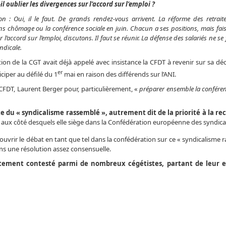
-il oublier les divergences sur l’accord sur l’emploi ?
on : Oui, il le faut. De grands rendez-vous arrivent. La réforme des retraite
ons chômage ou la conférence sociale en juin. Chacun a ses positions, mais fai
 l’accord sur l’emploi, discutons. Il faut se réunir. La défense des salariés ne se
yndicale.
tion de la CGT avait déjà appelé avec insistance la CFDT à revenir sur sa dé
er
iciper au défilé du 1
mai en raison des différends sur l’ANI.
CFDT, Laurent Berger pour, particulièrement, «
préparer ensemble la conféren
e du « syndicalisme rassemblé », autrement dit de la priorité à la r
aux côté desquels elle siège dans la Confédération européenne des syndicat
rouvrir le débat en tant que tel dans la confédération sur ce « syndicalisme 
ans une résolution assez consensuelle.
rtement contesté parmi de nombreux cégétistes, partant de leur 