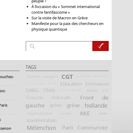
peuple ?
À l’occasion du « Sommet international
contre l’antifascisme »
Sur la visite de Macron en Grèce
Manifeste pour la paix des chercheurs en
physique quantique
TAGS
CGT
36ème congrès
corinne bécourt
Bouches-
Education
Emmanuel
Dominique Negri
DANG TRAN
euro
FN
enseignant
int-
Front de
François Hollande
hollande
gauche
grève
grèce
Paris
KKE
impérialisme
israël
lutte
s
manifestation
montebourg
Mélenchon
Parti Communiste
essenon