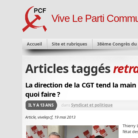
Vive Le Parti Commu
Accueil
Site et rubriques
38ème Congrès du
Articles taggés
retr
La direction de la CGT tend la main
quoi faire ?
IL Y A 13 ANS
dans
Syndicat et politique
Article, vivelepcf, 19 mai 2013
Thierry 
l’état de