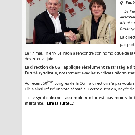
Q : Faut
T. Le Pa
allocati
débat sur
l’unité s
La direc
pas part
Le 17 mai, Thierry Le Paon a rencontré son homologue de la 
des 20 et 21 juin.
La direction de CGT applique résolument sa stratégie dit
l’unité syndicale,
notamment avec les syndicats réformistes 
ème
Au récent 50
congrès de la CGT, la direction n’a pas voulu 
Elle a ainsi refusé un vote séparé sur cette question, noyée d
Le « syndicalisme rassemblé » n’en est pas moins fo
militante.
(Lire la suite…)