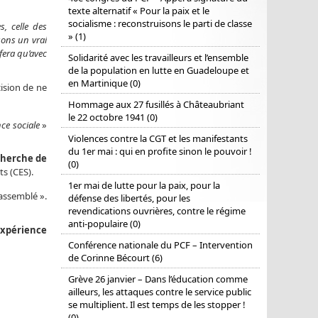
texte alternatif « Pour la paix et le
socialisme : reconstruisons le parti de classe
s, celle des
» (1)
sons un vrai
 fera qu’avec
Solidarité avec les travailleurs et l’ensemble
de la population en lutte en Guadeloupe et
en Martinique (0)
cision de ne
Hommage aux 27 fusillés à Châteaubriant
le 22 octobre 1941 (0)
ce sociale
»
Violences contre la CGT et les manifestants
du 1er mai : qui en profite sinon le pouvoir !
echerche de
(0)
s (CES).
1er mai de lutte pour la paix, pour la
rassemblé ».
défense des libertés, pour les
revendications ouvrières, contre le régime
anti-populaire (0)
expérience
Conférence nationale du PCF – Intervention
de Corinne Bécourt (6)
Grève 26 janvier – Dans l’éducation comme
ailleurs, les attaques contre le service public
se multiplient. Il est temps de les stopper !
(0)