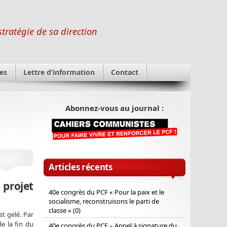
stratégie de sa direction
es
Lettre d’information
Contact
Abonnez-vous au journal :
Articles récents
 projet
40e congrès du PCF « Pour la paix et le
socialisme, reconstruisons le parti de
classe » (0)
st gelé. Par
e la fin du
40e congrès du PCF – Appel à signature du