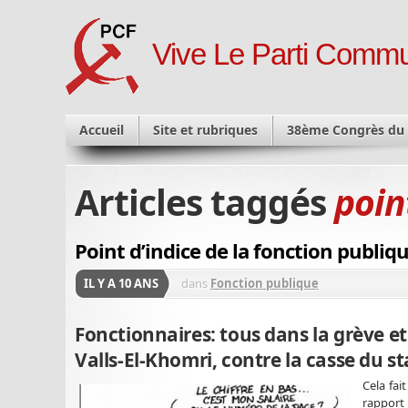
Vive Le Parti Commu
Accueil
Site et rubriques
38ème Congrès du
Articles taggés
poin
Point d’indice de la fonction publiq
IL Y A 10 ANS
dans
Fonction publique
Fonctionnaires: tous dans la grève et 
Valls-El-Khomri, contre la casse du st
Cela fai
rapport 