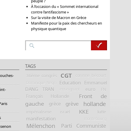
peuple ?
À l’occasion du « Sommet international
contre l’antifascisme »
Sur la visite de Macron en Grèce
Manifeste pour la paix des chercheurs en
physique quantique
TAGS
CGT
36ème congrès
corinne bécourt
Bouches-
Education
Emmanuel
Dominique Negri
DANG TRAN
euro
FN
enseignant
int-
Front de
François Hollande
hollande
gauche
grève
grèce
Paris
KKE
impérialisme
israël
lutte
s
manifestation
montebourg
Mélenchon
Parti Communiste
essenon