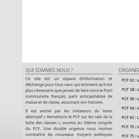
QUI SOMMES NOUS ?
ORGANIS
Ce site est un espace d’information et
PCF 02 : 
d’échange pour tous ceux qui estiment qu’il est
PCF 2B : 
plus nécessaire que jamais de faire vivre le Parti
communiste français, parti anticapitaliste de
PCF 38 : 
masse et de classe, assumant son histoire.
PCF 54 : 
Il est animé par les initiateurs du texte
alternatif « Remettons le PCF sur les rails de la
PCF 62 : 
lutte des classes », soumis au 33ème congrès
PCF 70 : 
du PCF. Une double urgence nous motive:
combattre les nouveaux moyens politiques
PCF 75 : 