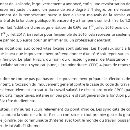
nat de Hollande, le gouvernement a annoncé, enfin, une revalorisation de
ison est juste : quand on passe de zéro degré à 1 degré, on ne resse
fement de la température, surtout face au vent mauvais de la remise 
énéral de la fonction publique. Et encore, il y a tromperie sur le chiffre. Le 
er
hui fait l’addition d’une augmentation de 0,6% au 1
juillet 2016 puis d’u
er
 1
juillet 2017. En réalité pour l’ensemble de 2016, cela représente seule
 par mois, 5 euros pour un infirmier ou un professeur débutant…
es dotations aux collectivités locales sont sabrées. Les hôpitaux sont à l
que le peu que le gouvernement prétend donner d’un côté soit repris sur les
 l’emploi. Le plan Hirsch, du nom du directeur général de l’Assistance –
a collaboration du syndicat jaune, ultra-minoritaire, CFDT, 4 jours de repos
d’indice ne tombe pas par hasard. Le gouvernement prépare les élections de
tent, à l’occasion du mouvement général contre la casse du code du travail e
e démantèlement du statut du travail salarié. Le récent protocole PPCR (pa
yndicats majoritaires, entame un peu plus le statut général de la fonction p
a tête du client etc.
uttes, il n’y aurait aucun relèvement du point d’indice. Les syndicats de c
abotant la suite de la lutte. Bien au contraire, le tout premier geste du 
 à se joindre, par communauté d’intérêt avec tout le monde du travail, puiss
t de loi Valls-El-Khomri.