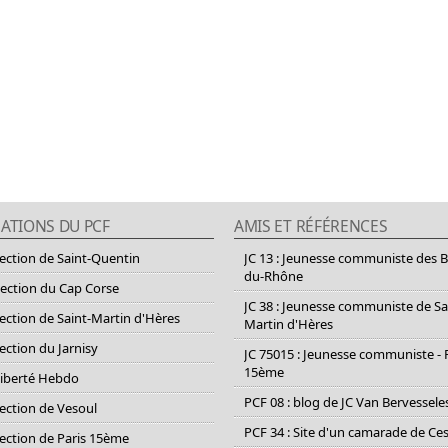
ATIONS DU PCF
AMIS ET RÉFÉRENCES
section de Saint-Quentin
JC 13 : Jeunesse communiste des 
du-Rhône
section du Cap Corse
JC 38 : Jeunesse communiste de Sa
section de Saint-Martin d'Hères
Martin d'Hères
section du Jarnisy
JC 75015 : Jeunesse communiste - 
15ème
Liberté Hebdo
PCF 08 : blog de JC Van Bervessele
section de Vesoul
PCF 34 : Site d'un camarade de C
section de Paris 15ème