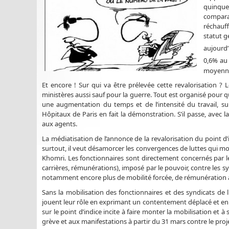
quinquen
compara
réchauf
statut g
aujourd’
0,6% au
moyenne
Et encore ! Sur qui va être prélevée cette revalorisation ? L
ministères aussi sauf pour la guerre. Tout est organisé pour 
une augmentation du temps et de l’intensité du travail, sur
Hôpitaux de Paris en fait la démonstration. S’il passe, avec l
aux agents.
La médiatisation de l’annonce de la revalorisation du point 
surtout, il veut désamorcer les convergences de luttes qui mon
Khomri. Les fonctionnaires sont directement concernés par l
carrières, rémunérations), imposé par le pouvoir, contre les s
notamment encore plus de mobilité forcée, de rémunération à l
Sans la mobilisation des fonctionnaires et des syndicats de l
jouent leur rôle en exprimant un contentement déplacé et en s
sur le point d’indice incite à faire monter la mobilisation et
grève et aux manifestations à partir du 31 mars contre le proje