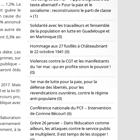
 … 1,2%. La
texte alternatif « Pour la paix et le
nt guère le
socialisme : reconstruisons le parti de classe
en cause du
» (1)
1,2% annoncé
Solidarité avec les travailleurs et l’ensemble
ne autre de
de la population en lutte en Guadeloupe et
en Martinique (0)
ment 0,3% en
Hommage aux 27 fusillés à Châteaubriant
le 22 octobre 1941 (0)
a diète. Les
 primes, sur
Violences contre la CGT et les manifestants
 publique –
du 1er mai : qui en profite sinon le pouvoir !
 seront ôtés
(0)
1er mai de lutte pour la paix, pour la
 2017. Mais
défense des libertés, pour les
t la loi El-
revendications ouvrières, contre le régime
rcours pro,
anti-populaire (0)
ublique avec
Conférence nationale du PCF – Intervention
de Corinne Bécourt (6)
ollaboration
Grève 26 janvier – Dans l’éducation comme
gouvernement
ailleurs, les attaques contre le service public
amment, à la
se multiplient. Il est temps de les stopper !
(0)