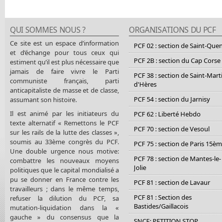
QUI SOMMES NOUS ?
ORGANISATIONS DU PCF
Ce site est un espace d’information
PCF 02 : section de Saint-Que
et d’échange pour tous ceux qui
PCF 2B : section du Cap Corse
estiment qu’il est plus nécessaire que
jamais de faire vivre le Parti
PCF 38 : section de Saint-Mart
communiste français, parti
d'Hères
anticapitaliste de masse et de classe,
PCF 54 : section du Jarnisy
assumant son histoire.
Il est animé par les initiateurs du
PCF 62 : Liberté Hebdo
texte alternatif « Remettons le PCF
PCF 70 : section de Vesoul
sur les rails de la lutte des classes »,
soumis au 33ème congrès du PCF.
PCF 75 : section de Paris 15è
Une double urgence nous motive:
PCF 78 : section de Mantes-le-
combattre les nouveaux moyens
Jolie
politiques que le capital mondialisé a
pu se donner en France contre les
PCF 81 : section de Lavaur
travailleurs ; dans le même temps,
PCF 81 : Section des
refuser la dilution du PCF, sa
Bastides/Gaillacois
mutation-liquidation dans la «
gauche » du consensus que la
SNCF: PETITION STOP