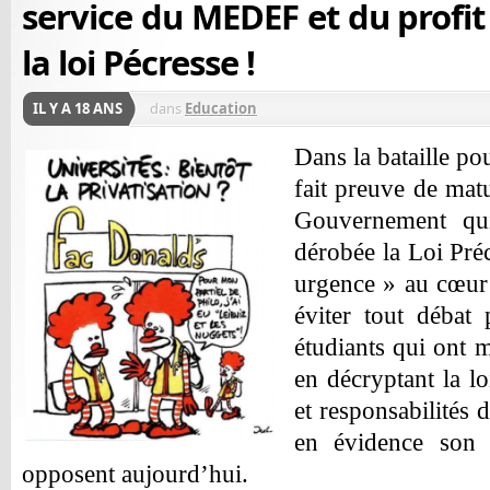
service du MEDEF et du profit
la loi Pécresse !
IL Y A 18 ANS
dans
Education
Dans la bataille pou
fait preuve de matu
Gouvernement qui
dérobée la Loi Préc
urgence » au cœur 
éviter tout débat
étudiants qui ont m
en décryptant la lo
et responsabilités 
en évidence son 
opposent aujourd’hui.