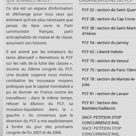
Ce site est un espace d’information
PCF 02 : section de Saint-Que
et d’échange pour tous ceux qui
PCF 2B : section du Cap Corse
estiment qu’il est plus nécessaire que
jamais de faire vivre le Parti
PCF 38 : section de Saint-Mart
communiste français, parti
d'Hères
anticapitaliste de masse et de classe,
PCF 54 : section du Jarnisy
assumant son histoire.
Il est animé par les initiateurs du
PCF 62 : Liberté Hebdo
texte alternatif « Remettons le PCF
PCF 70 : section de Vesoul
sur les rails de la lutte des classes »,
soumis au 33ème congrès du PCF.
PCF 75 : section de Paris 15è
Une double urgence nous motive:
PCF 78 : section de Mantes-le-
combattre les nouveaux moyens
Jolie
politiques que le capital mondialisé a
pu se donner en France contre les
PCF 81 : section de Lavaur
travailleurs ; dans le même temps,
PCF 81 : Section des
refuser la dilution du PCF, sa
Bastides/Gaillacois
mutation-liquidation dans la «
gauche » du consensus que la
SNCF: PETITION STOP
direction du PCF a mis explicitement
CONCURRENCE RAIL
à l’ordre du jour des prochains
SNCF: PETITION STOP
congrès de fin 2007 et de 2008.
CONCURRENCE RAIL