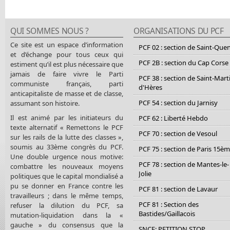
QUI SOMMES NOUS ?
ORGANISATIONS DU PCF
Ce site est un espace d’information
PCF 02 : section de Saint-Que
et d’échange pour tous ceux qui
PCF 2B : section du Cap Corse
estiment qu’il est plus nécessaire que
jamais de faire vivre le Parti
PCF 38 : section de Saint-Mart
communiste français, parti
d'Hères
anticapitaliste de masse et de classe,
PCF 54 : section du Jarnisy
assumant son histoire.
Il est animé par les initiateurs du
PCF 62 : Liberté Hebdo
texte alternatif « Remettons le PCF
PCF 70 : section de Vesoul
sur les rails de la lutte des classes »,
soumis au 33ème congrès du PCF.
PCF 75 : section de Paris 15è
Une double urgence nous motive:
PCF 78 : section de Mantes-le-
combattre les nouveaux moyens
Jolie
politiques que le capital mondialisé a
pu se donner en France contre les
PCF 81 : section de Lavaur
travailleurs ; dans le même temps,
PCF 81 : Section des
refuser la dilution du PCF, sa
Bastides/Gaillacois
mutation-liquidation dans la «
gauche » du consensus que la
SNCF: PETITION STOP