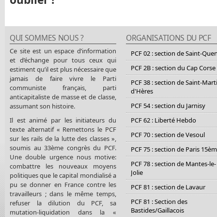
QUI SOMMES NOUS ?
ORGANISATIONS DU PCF
Ce site est un espace d’information
PCF 02 : section de Saint-Que
et d’échange pour tous ceux qui
PCF 2B : section du Cap Corse
estiment qu’il est plus nécessaire que
jamais de faire vivre le Parti
PCF 38 : section de Saint-Mart
communiste français, parti
d'Hères
anticapitaliste de masse et de classe,
PCF 54 : section du Jarnisy
assumant son histoire.
Il est animé par les initiateurs du
PCF 62 : Liberté Hebdo
texte alternatif « Remettons le PCF
PCF 70 : section de Vesoul
sur les rails de la lutte des classes »,
soumis au 33ème congrès du PCF.
PCF 75 : section de Paris 15è
Une double urgence nous motive:
PCF 78 : section de Mantes-le-
combattre les nouveaux moyens
Jolie
politiques que le capital mondialisé a
pu se donner en France contre les
PCF 81 : section de Lavaur
travailleurs ; dans le même temps,
PCF 81 : Section des
refuser la dilution du PCF, sa
Bastides/Gaillacois
mutation-liquidation dans la «