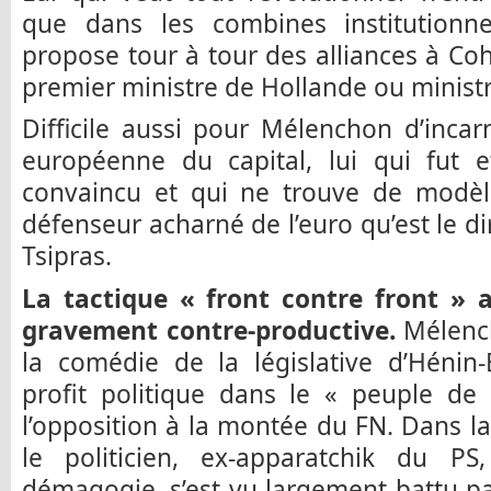
que dans les combines institutionnell
propose tour à tour des alliances à Cohn
premier ministre de Hollande ou minis
Difficile aussi pour Mélenchon d’incarn
européenne du capital, lui qui fut e
convaincu et qui ne trouve de modèl
défenseur acharné de l’euro qu’est le d
Tsipras.
La tactique « front contre front » 
gravement contre-productive.
Mélench
la comédie de la législative d’Héni
profit politique dans le « peuple de
l’opposition à la montée du FN. Dans l
le politicien, ex-apparatchik du P
démagogie, s’est vu largement battu pa