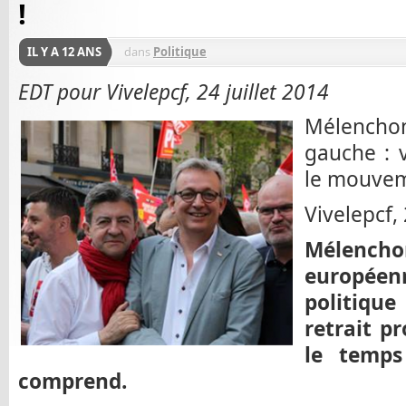
!
IL Y A 12 ANS
dans
Politique
EDT pour Vivelepcf, 24 juillet 2014
Mélenchon 
gauche : 
le mouveme
Vivelepcf, 
Mélencho
européen
politiq
retrait pr
le temps
comprend.