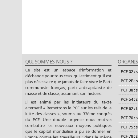
QUI SOMMES NOUS ?
ORGANIS
Ce site est un espace d’information et
PCF 02 : 
d’échange pour tous ceux qui estiment qu’il est
PCF 2B : 
plus nécessaire que jamais de faire vivre le Parti
communiste français, parti anticapitaliste de
PCF 38 : 
masse et de classe, assumant son histoire.
PCF 54 : 
Il est animé par les initiateurs du texte
alternatif « Remettons le PCF sur les rails de la
PCF 62 : 
lutte des classes », soumis au 33ème congrès
PCF 70 : 
du PCF. Une double urgence nous motive:
combattre les nouveaux moyens politiques
PCF 75 : 
que le capital mondialisé a pu se donner en
PCF 78 : 
France contre les travailleurs ; dans le même