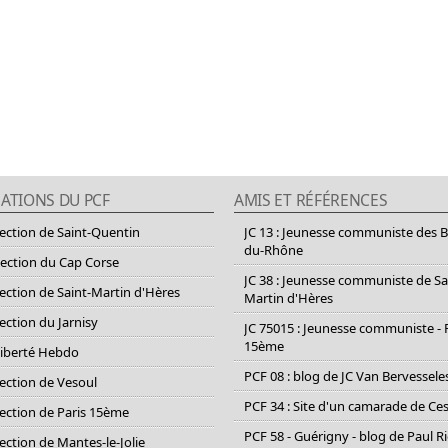
ATIONS DU PCF
AMIS ET RÉFÉRENCES
section de Saint-Quentin
JC 13 : Jeunesse communiste des 
du-Rhône
section du Cap Corse
JC 38 : Jeunesse communiste de Sa
section de Saint-Martin d'Hères
Martin d'Hères
section du Jarnisy
JC 75015 : Jeunesse communiste - 
15ème
Liberté Hebdo
PCF 08 : blog de JC Van Bervessele
section de Vesoul
PCF 34 : Site d'un camarade de C
section de Paris 15ème
PCF 58 - Guérigny - blog de Paul R
section de Mantes-le-Jolie