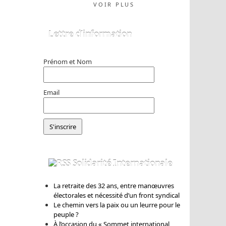
VOIR PLUS
Lettre d’information
Prénom et Nom
Email
Solidarité Internationale
La retraite des 32 ans, entre manœuvres
électorales et nécessité d’un front syndical
Le chemin vers la paix ou un leurre pour le
peuple ?
À l’occasion du « Sommet international