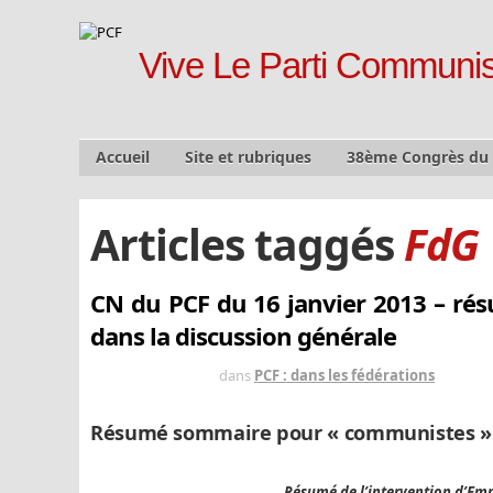
Vive Le Parti Communis
Accueil
Site et rubriques
38ème Congrès du
Articles taggés
FdG
CN du PCF du 16 janvier 2013 – ré
dans la discussion générale
IL Y A 13 ANS
dans
PCF : dans les fédérations
Résumé sommaire pour « communistes »
Résumé de l’intervention d’Em