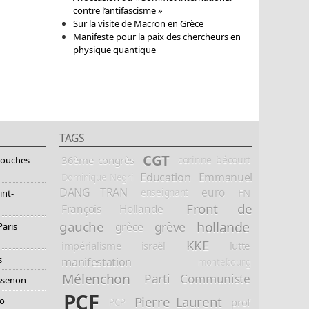
contre l’antifascisme »
Sur la visite de Macron en Grèce
Manifeste pour la paix des chercheurs en
physique quantique
TAGS
CGT
36ème congrès
corinne bécourt
Bouches-
Education
Emmanuel
Dominique Negri
DANG TRAN
euro
FN
enseignant
int-
Front de
François Hollande
hollande
gauche
grève
grèce
Paris
KKE
impérialisme
israël
lutte
s
manifestation
montebourg
Mélenchon
Parti Communiste
essenon
PCF
Pierre Laurent
io
prof
PCP