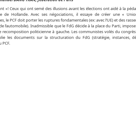
»! Ceux qui ont semé des illusions avant les élections ont aidé à la péda
nce de Hollande. Avec ses négociations, il essaye de créer une « Uni
tes, le PCF doit porter les ruptures fondamentales (ex: avec l’UE) et des ra
de l’automobile). Inadmissible que le FdG décide à la place du Parti, impose
de recomposition politicienne à gauche. Les communistes volés du congrès
ie les documents sur la structuration du FdG (stratégie, instances, dé
u PCF.