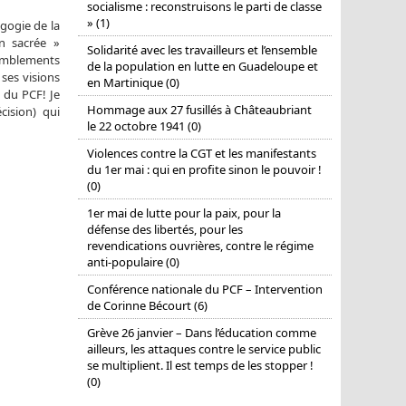
socialisme : reconstruisons le parti de classe
» (1)
gogie de la
on sacrée »
Solidarité avec les travailleurs et l’ensemble
ssemblements
de la population en lutte en Guadeloupe et
 ses visions
en Martinique (0)
 du PCF! Je
Hommage aux 27 fusillés à Châteaubriant
cision) qui
le 22 octobre 1941 (0)
Violences contre la CGT et les manifestants
du 1er mai : qui en profite sinon le pouvoir !
(0)
1er mai de lutte pour la paix, pour la
défense des libertés, pour les
revendications ouvrières, contre le régime
anti-populaire (0)
Conférence nationale du PCF – Intervention
de Corinne Bécourt (6)
Grève 26 janvier – Dans l’éducation comme
ailleurs, les attaques contre le service public
se multiplient. Il est temps de les stopper !
(0)