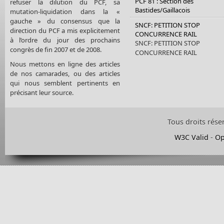
PCF 81 : Section des
refuser la dilution du PCF, sa
Bastides/Gaillacois
mutation-liquidation dans la «
gauche » du consensus que la
SNCF: PETITION STOP
direction du PCF a mis explicitement
CONCURRENCE RAIL
à l’ordre du jour des prochains
SNCF: PETITION STOP
congrès de fin 2007 et de 2008.
CONCURRENCE RAIL
Nous mettons en ligne des articles
de nos camarades, ou des articles
qui nous semblent pertinents en
précisant leur source.
Tous droits rése
W3C Valid
-
Op