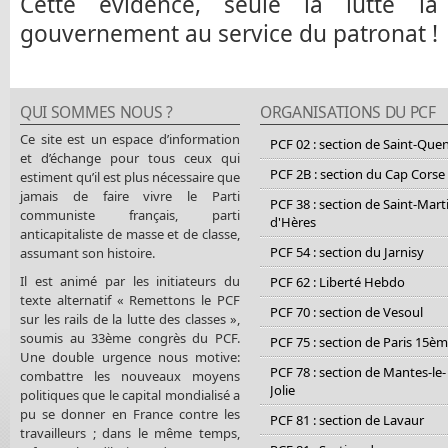
Cette évidence, seule la lutte la
gouvernement au service du patronat !
QUI SOMMES NOUS ?
ORGANISATIONS DU PCF
Ce site est un espace d’information
PCF 02 : section de Saint-Que
et d’échange pour tous ceux qui
PCF 2B : section du Cap Corse
estiment qu’il est plus nécessaire que
jamais de faire vivre le Parti
PCF 38 : section de Saint-Mart
communiste français, parti
d'Hères
anticapitaliste de masse et de classe,
PCF 54 : section du Jarnisy
assumant son histoire.
Il est animé par les initiateurs du
PCF 62 : Liberté Hebdo
texte alternatif « Remettons le PCF
PCF 70 : section de Vesoul
sur les rails de la lutte des classes »,
soumis au 33ème congrès du PCF.
PCF 75 : section de Paris 15è
Une double urgence nous motive:
PCF 78 : section de Mantes-le-
combattre les nouveaux moyens
Jolie
politiques que le capital mondialisé a
pu se donner en France contre les
PCF 81 : section de Lavaur
travailleurs ; dans le même temps,