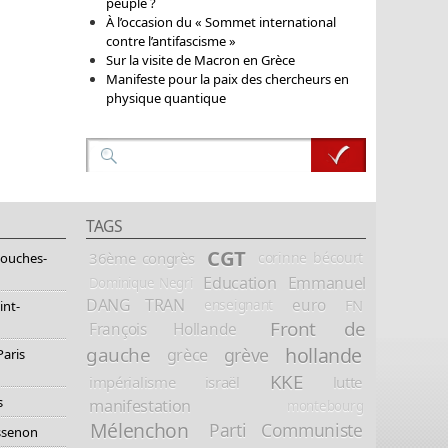
peuple ?
À l’occasion du « Sommet international
contre l’antifascisme »
Sur la visite de Macron en Grèce
Manifeste pour la paix des chercheurs en
physique quantique
TAGS
CGT
36ème congrès
corinne bécourt
Bouches-
Education
Emmanuel
Dominique Negri
DANG TRAN
euro
FN
enseignant
int-
Front de
François Hollande
hollande
gauche
grève
grèce
Paris
KKE
impérialisme
israël
lutte
s
manifestation
montebourg
Mélenchon
Parti Communiste
essenon