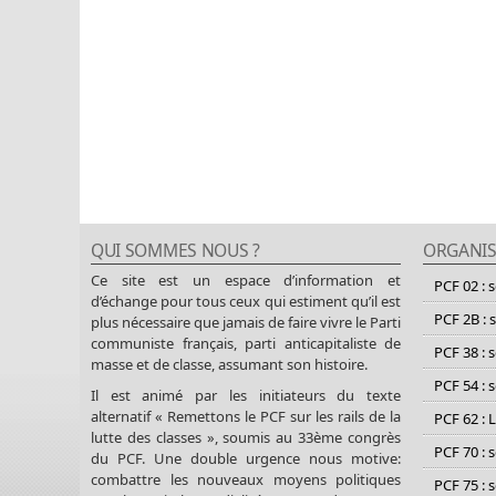
QUI SOMMES NOUS ?
ORGANIS
Ce site est un espace d’information et
PCF 02 : 
d’échange pour tous ceux qui estiment qu’il est
PCF 2B : 
plus nécessaire que jamais de faire vivre le Parti
communiste français, parti anticapitaliste de
PCF 38 : 
masse et de classe, assumant son histoire.
PCF 54 : 
Il est animé par les initiateurs du texte
alternatif « Remettons le PCF sur les rails de la
PCF 62 : 
lutte des classes », soumis au 33ème congrès
PCF 70 : 
du PCF. Une double urgence nous motive:
combattre les nouveaux moyens politiques
PCF 75 : 