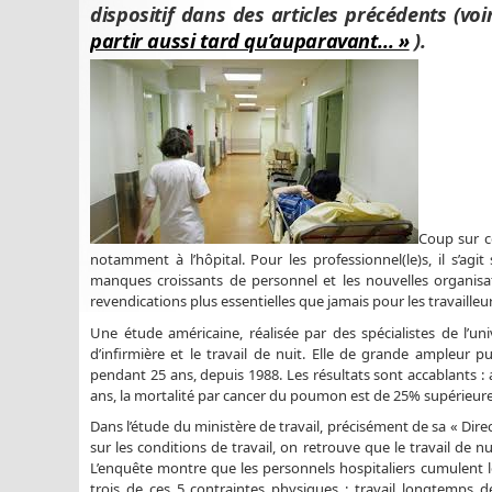
dispositif dans des articles précédents (voi
partir aussi tard qu’auparavant… »
).
Coup sur c
notamment à l’hôpital. Pour les professionnel(le)s, il s’ag
manques croissants de personnel et les nouvelles organisat
revendications plus essentielles que jamais pour les travailleur
Une étude américaine, réalisée par des spécialistes de l’uni
d’infirmière et le travail de nuit. Elle de grande ampleu
pendant 25 ans, depuis 1988. Les résultats sont accablants :
ans, la mortalité par cancer du poumon est de 25% supérieur
Dans l’étude du ministère de travail, précisément de sa « Direc
sur les conditions de travail, on retrouve que le travail de 
L’enquête montre que les personnels hospitaliers cumulent le
trois de ces 5 contraintes physiques : travail longtemps 