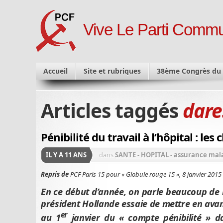
Vive Le Parti Commu
Accueil
Site et rubriques
38ème Congrès du
Articles taggés
dare
Pénibilité du travail à l’hôpital : le
IL Y A 11 ANS
dans
SANTE - HOPITAL - assurance mal
Repris de
PCF Paris 15 pour « Globule rouge 15 », 8 janvier 2015
En ce début d’année, on parle beaucoup de la
président Hollande essaie de mettre en avant
er
au 1
janvier du « compte pénibilité » da