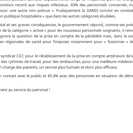
xposition record aux risques infectieux, 83% des personnels concernés, ma
 pour une autre non prévue ». Pudiquement la DARES conclut en consta
 publique hospitalière » que dans les autres catégories étudiées.
l’hôpital et ses graves conséquences, le gouvernement répond, comme ses pr
 de la catégorie « active » pour les nouveaux personnels soignants, il rem
 ignore la question de la prise en compte de la pénibilité mais, dans la sui
nces régionales de santé pour l’imposer, notamment pour « fusionner » d
syndicat CGT, pour le rétablissement de la prise en compte antérieure de la
nt des rythmes de travail, pour des embauches, pour une meilleure médecine
en charge des patients, un service plus humain et donc plus efficace.
en contact avec le public et 85,4% avec des personnes en situation de détr
ement au service du patronat !