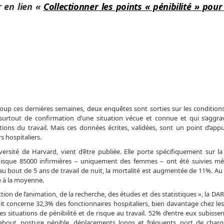
r en lien «
Collectionner les points « pénibilité » pou
oup ces dernières semaines, deux enquêtes sont sorties sur les conditions 
it surtout de confirmation d’une situation vécue et connue et qui s’aggra
ions du travail. Mais ces données écrites, validées, sont un point d’app
s hospitaliers.
versité de Harvard, vient d’être publiée. Elle porte spécifiquement sur la
r puisque 85000 infirmières – uniquement des femmes – ont été suivies m
 au bout de 5 ans de travail de nuit, la mortalité est augmentée de 11%. Au
e à la moyenne.
tion de l’animation, de la recherche, des études et des statistiques », la DA
nuit concerne 32,3% des fonctionnaires hospitaliers, bien davantage chez le
s situations de pénibilité et de risque au travail. 52% d’entre eux subisse
debout, posture pénible, déplacements longs et fréquents, port de charg