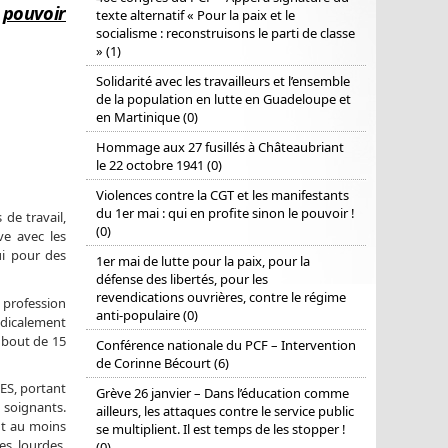
r pouvoir
texte alternatif « Pour la paix et le
socialisme : reconstruisons le parti de classe
» (1)
Solidarité avec les travailleurs et l’ensemble
de la population en lutte en Guadeloupe et
en Martinique (0)
Hommage aux 27 fusillés à Châteaubriant
le 22 octobre 1941 (0)
Violences contre la CGT et les manifestants
du 1er mai : qui en profite sinon le pouvoir !
de travail,
(0)
ve avec les
ui pour des
1er mai de lutte pour la paix, pour la
défense des libertés, pour les
revendications ouvrières, contre le régime
 profession
anti-populaire (0)
édicalement
 bout de 15
Conférence nationale du PCF – Intervention
de Corinne Bécourt (6)
RES, portant
Grève 26 janvier – Dans l’éducation comme
s soignants.
ailleurs, les attaques contre le service public
nt au moins
se multiplient. Il est temps de les stopper !
es lourdes,
(0)