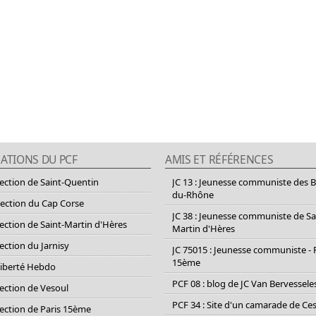
ATIONS DU PCF
AMIS ET RÉFÉRENCES
section de Saint-Quentin
JC 13 : Jeunesse communiste des 
du-Rhône
section du Cap Corse
JC 38 : Jeunesse communiste de Sa
section de Saint-Martin d'Hères
Martin d'Hères
section du Jarnisy
JC 75015 : Jeunesse communiste - 
15ème
Liberté Hebdo
PCF 08 : blog de JC Van Bervessele
section de Vesoul
PCF 34 : Site d'un camarade de C
section de Paris 15ème