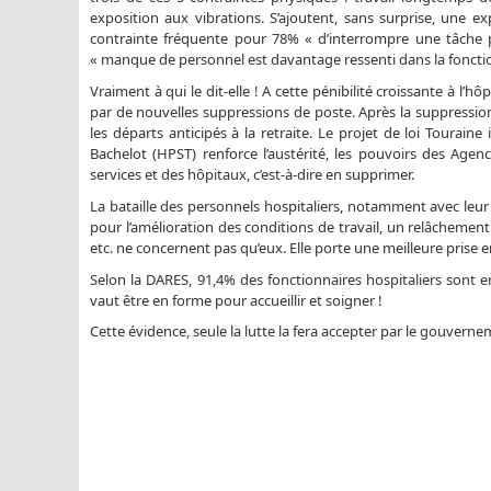
exposition aux vibrations. S’ajoutent, sans surprise, une e
contrainte fréquente pour 78% « d’interrompre une tâche
« manque de personnel est davantage ressenti dans la fonction
Vraiment à qui le dit-elle ! A cette pénibilité croissante à 
par de nouvelles suppressions de poste. Après la suppression
les départs anticipés à la retraite. Le projet de loi Touraine
Bachelot (HPST) renforce l’austérité, les pouvoirs des Age
services et des hôpitaux, c’est-à-dire en supprimer.
La bataille des personnels hospitaliers, notamment avec leur 
pour l’amélioration des conditions de travail, un relâcheme
etc. ne concernent pas qu’eux. Elle porte une meilleure prise 
Selon la DARES, 91,4% des fonctionnaires hospitaliers sont 
vaut être en forme pour accueillir et soigner !
Cette évidence, seule la lutte la fera accepter par le gouvern