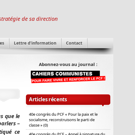
stratégie de sa direction
es
Lettre d’information
Contact
Abonnez-vous au journal :
Articles récents
40e congrès du PCF « Pour la paix et le
s que le
socialisme, reconstruisons le parti de
arlers –
classe » (0)
tiqué ce
40e congrès du PCF – Appel à signature du