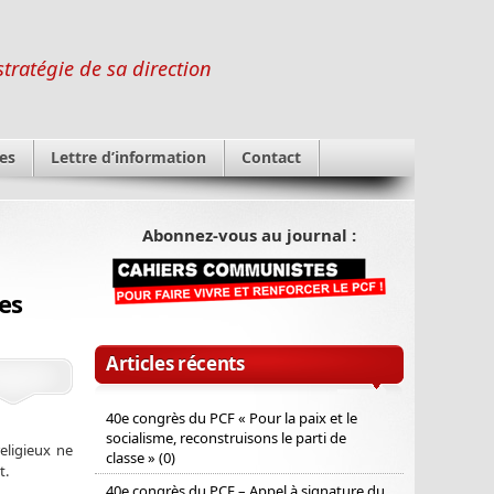
stratégie de sa direction
es
Lettre d’information
Contact
Abonnez-vous au journal :
es
Articles récents
40e congrès du PCF « Pour la paix et le
socialisme, reconstruisons le parti de
eligieux ne
classe » (0)
t.
40e congrès du PCF – Appel à signature du