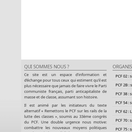
QUI SOMMES NOUS ?
ORGANIS
Ce site est un espace d’information et
PCF 02 : 
d’échange pour tous ceux qui estiment qu’il est
PCF 2B : 
plus nécessaire que jamais de faire vivre le Parti
communiste français, parti anticapitaliste de
PCF 38 : 
masse et de classe, assumant son histoire.
PCF 54 : 
Il est animé par les initiateurs du texte
alternatif « Remettons le PCF sur les rails de la
PCF 62 : 
lutte des classes », soumis au 33ème congrès
PCF 70 : 
du PCF. Une double urgence nous motive:
combattre les nouveaux moyens politiques
PCF 75 : 