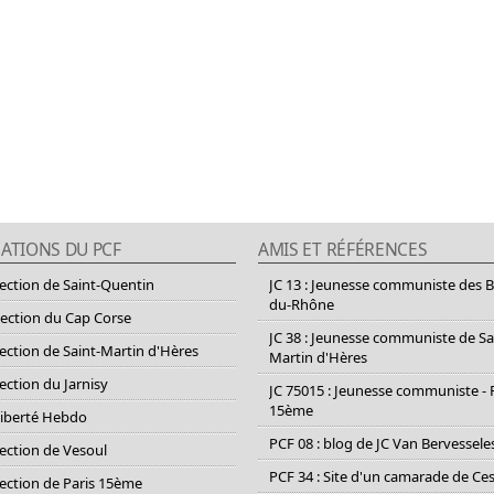
ATIONS DU PCF
AMIS ET RÉFÉRENCES
section de Saint-Quentin
JC 13 : Jeunesse communiste des 
du-Rhône
section du Cap Corse
JC 38 : Jeunesse communiste de Sa
section de Saint-Martin d'Hères
Martin d'Hères
section du Jarnisy
JC 75015 : Jeunesse communiste - 
15ème
Liberté Hebdo
PCF 08 : blog de JC Van Bervessele
section de Vesoul
PCF 34 : Site d'un camarade de C
section de Paris 15ème