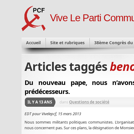
Vive Le Parti Commu
Accueil
Site et rubriques
38ème Congrès du
Articles taggés
beno
Du nouveau pape, nous n’avon
prédécesseurs.
IL Y A 13 ANS
dans
Questions de société
EDT pour Vivelepcf, 15 mars 2013
Nous sommes militants politiques communistes. L’organisatio
nous concernent pas. Sur ces plans, la désignation de Monsie