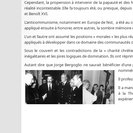
Cependant, la propension à intervenir de la papauté et des h
réalité incontestable. Elle l’a toujours été, ou presque, depuis
et Benoît XVI.
L’anticommunisme, notamment en Europe de l’est, a été au cœu
appliqué ensuite à honorer, entre autres, la sombre mémoire d
L’un et l’autre ont assumé les positions « morales » les plus r
appliqués à développer dans ce domaine des communautés de vu
Sous le couvert et les contradictions de la « charité chréti
inégalitaires et les pires logiques de domination. Ils ont r
Autant dire que Jorge Bergoglio ne saurait bénéficier d’une
nommés p
Il profe
Il a ma
à la Th
expérien