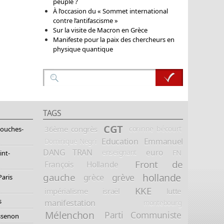
peuple ?
À l’occasion du « Sommet international
contre l’antifascisme »
Sur la visite de Macron en Grèce
Manifeste pour la paix des chercheurs en
physique quantique
TAGS
CGT
36ème congrès
corinne bécourt
Bouches-
Education
Emmanuel
Dominique Negri
DANG TRAN
euro
FN
enseignant
int-
Front de
François Hollande
hollande
gauche
grève
grèce
Paris
KKE
impérialisme
israël
lutte
s
manifestation
montebourg
Mélenchon
Parti Communiste
essenon