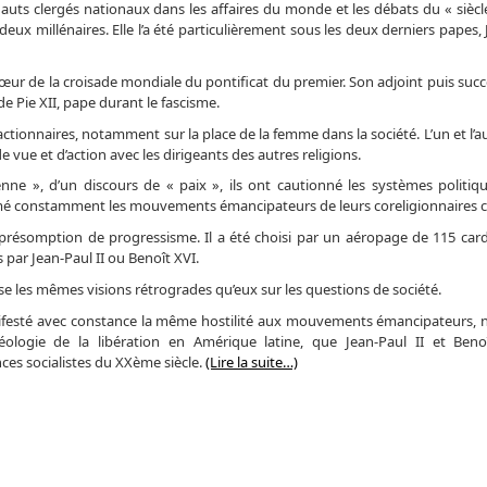
auts clergés nationaux dans les affaires du monde et les débats du « siècle
 deux millénaires. Elle l’a été particulièrement sous les deux derniers papes, 
r de la croisade mondiale du pontificat du premier. Son adjoint puis succe
e Pie XII, pape durant le fascisme.
éactionnaires, notamment sur la place de la femme dans la société. L’un et l’a
e et d’action avec les dirigeants des autres religions.
enne », d’un discours de « paix », ils ont cautionné les systèmes politiqu
éprimé constamment les mouvements émancipateurs de leurs coreligionnaires c
 présomption de progressisme. Il a été choisi par un aéropage de 115 car
ar Jean-Paul II ou Benoît XVI.
sse les mêmes visions rétrogrades qu’eux sur les questions de société.
nifesté avec constance la même hostilité aux mouvements émancipateurs
éologie de la libération en Amérique latine, que Jean-Paul II et Ben
ces socialistes du XXème siècle.
(Lire la suite…)