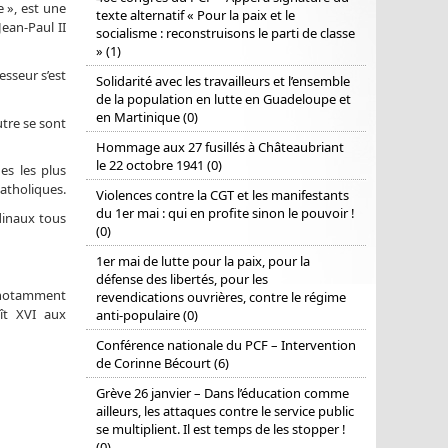
 », est une
texte alternatif « Pour la paix et le
Jean-Paul II
socialisme : reconstruisons le parti de classe
» (1)
sseur s’est
Solidarité avec les travailleurs et l’ensemble
de la population en lutte en Guadeloupe et
en Martinique (0)
utre se sont
Hommage aux 27 fusillés à Châteaubriant
le 22 octobre 1941 (0)
es les plus
atholiques.
Violences contre la CGT et les manifestants
du 1er mai : qui en profite sinon le pouvoir !
dinaux tous
(0)
1er mai de lutte pour la paix, pour la
défense des libertés, pour les
, notamment
revendications ouvrières, contre le régime
oît XVI aux
anti-populaire (0)
Conférence nationale du PCF – Intervention
de Corinne Bécourt (6)
Grève 26 janvier – Dans l’éducation comme
ailleurs, les attaques contre le service public
se multiplient. Il est temps de les stopper !
(0)