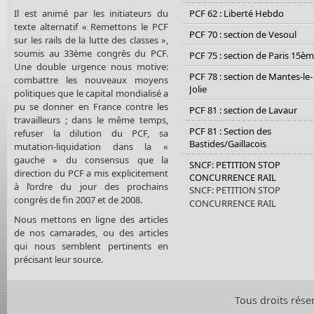
Il est animé par les initiateurs du
PCF 62 : Liberté Hebdo
texte alternatif « Remettons le PCF
PCF 70 : section de Vesoul
sur les rails de la lutte des classes »,
soumis au 33ème congrès du PCF.
PCF 75 : section de Paris 15è
Une double urgence nous motive:
PCF 78 : section de Mantes-le-
combattre les nouveaux moyens
Jolie
politiques que le capital mondialisé a
pu se donner en France contre les
PCF 81 : section de Lavaur
travailleurs ; dans le même temps,
PCF 81 : Section des
refuser la dilution du PCF, sa
Bastides/Gaillacois
mutation-liquidation dans la «
gauche » du consensus que la
SNCF: PETITION STOP
direction du PCF a mis explicitement
CONCURRENCE RAIL
à l’ordre du jour des prochains
SNCF: PETITION STOP
congrès de fin 2007 et de 2008.
CONCURRENCE RAIL
Nous mettons en ligne des articles
de nos camarades, ou des articles
qui nous semblent pertinents en
précisant leur source.
Tous droits rése