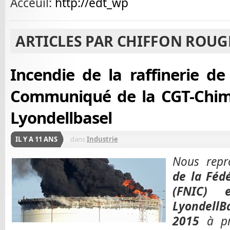
Acceuil:
http://edt_wp
ARTICLES PAR CHIFFON ROUG
Incendie de la raffinerie de
Communiqué de la CGT-Chimi
Lyondellbasel
IL Y A 11 ANS
dans
Industrie
Nous repr
de la Féd
(FNIC) 
LyondellBa
2015
à pro