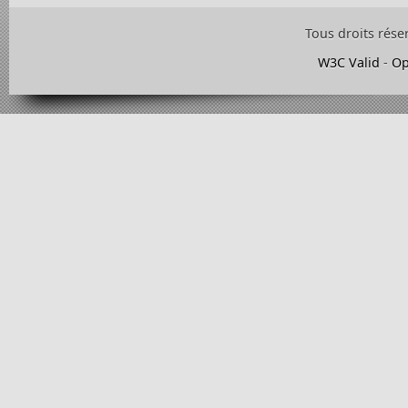
Tous droits rése
W3C Valid
-
Op