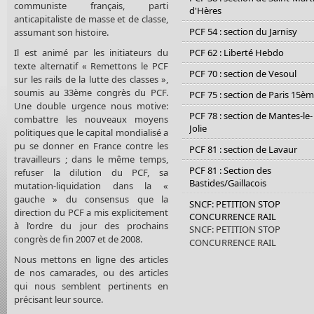
communiste français, parti
d'Hères
anticapitaliste de masse et de classe,
PCF 54 : section du Jarnisy
assumant son histoire.
Il est animé par les initiateurs du
PCF 62 : Liberté Hebdo
texte alternatif « Remettons le PCF
PCF 70 : section de Vesoul
sur les rails de la lutte des classes »,
soumis au 33ème congrès du PCF.
PCF 75 : section de Paris 15è
Une double urgence nous motive:
PCF 78 : section de Mantes-le-
combattre les nouveaux moyens
Jolie
politiques que le capital mondialisé a
pu se donner en France contre les
PCF 81 : section de Lavaur
travailleurs ; dans le même temps,
PCF 81 : Section des
refuser la dilution du PCF, sa
Bastides/Gaillacois
mutation-liquidation dans la «
gauche » du consensus que la
SNCF: PETITION STOP
direction du PCF a mis explicitement
CONCURRENCE RAIL
à l’ordre du jour des prochains
SNCF: PETITION STOP
congrès de fin 2007 et de 2008.
CONCURRENCE RAIL
Nous mettons en ligne des articles
de nos camarades, ou des articles
qui nous semblent pertinents en
précisant leur source.