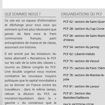
QUI SOMMES NOUS ?
ORGANISATIONS DU PCF
Ce site est un espace d’information
PCF 02 : section de Saint-Que
et d’échange pour tous ceux qui
PCF 2B : section du Cap Corse
estiment qu’il est plus nécessaire que
jamais de faire vivre le Parti
PCF 38 : section de Saint-Mart
communiste français, parti
d'Hères
anticapitaliste de masse et de classe,
PCF 54 : section du Jarnisy
assumant son histoire.
Il est animé par les initiateurs du
PCF 62 : Liberté Hebdo
texte alternatif « Remettons le PCF
PCF 70 : section de Vesoul
sur les rails de la lutte des classes »,
soumis au 33ème congrès du PCF.
PCF 75 : section de Paris 15è
Une double urgence nous motive:
PCF 78 : section de Mantes-le-
combattre les nouveaux moyens
Jolie
politiques que le capital mondialisé a
pu se donner en France contre les
PCF 81 : section de Lavaur
travailleurs ; dans le même temps,
PCF 81 : Section des
refuser la dilution du PCF, sa
Bastides/Gaillacois
mutation-liquidation dans la «
gauche » du consensus que la
SNCF: PETITION STOP