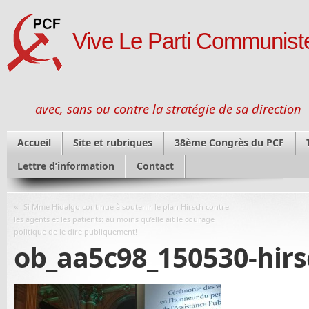
Vive Le Parti Communiste
avec, sans ou contre la stratégie de sa direction
Accueil
Site et rubriques
38ème Congrès du PCF
Lettre d’information
Contact
«
Si Mme Hidalgo continue à soutenir le plan Hirsch contre
les agents et les patients: au moins qu’elle ait le courage
politique de le dire publiquement!
ob_aa5c98_150530-hirs