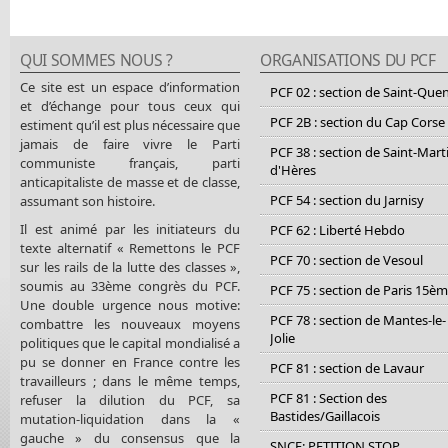
QUI SOMMES NOUS ?
ORGANISATIONS DU PCF
Ce site est un espace d’information
PCF 02 : section de Saint-Que
et d’échange pour tous ceux qui
PCF 2B : section du Cap Corse
estiment qu’il est plus nécessaire que
jamais de faire vivre le Parti
PCF 38 : section de Saint-Mart
communiste français, parti
d'Hères
anticapitaliste de masse et de classe,
PCF 54 : section du Jarnisy
assumant son histoire.
Il est animé par les initiateurs du
PCF 62 : Liberté Hebdo
texte alternatif « Remettons le PCF
PCF 70 : section de Vesoul
sur les rails de la lutte des classes »,
soumis au 33ème congrès du PCF.
PCF 75 : section de Paris 15è
Une double urgence nous motive:
PCF 78 : section de Mantes-le-
combattre les nouveaux moyens
Jolie
politiques que le capital mondialisé a
pu se donner en France contre les
PCF 81 : section de Lavaur
travailleurs ; dans le même temps,
PCF 81 : Section des
refuser la dilution du PCF, sa
Bastides/Gaillacois
mutation-liquidation dans la «
gauche » du consensus que la
SNCF: PETITION STOP