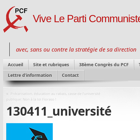
Vive Le Parti Communiste
avec, sans ou contre la stratégie de sa direction
Accueil
Site et rubriques
38ème Congrès du PCF
Lettre d’information
Contact
«
Précarisation, éducation au rabais, casse de l’université
publique: Non à la loi Fioraso !
130411_université