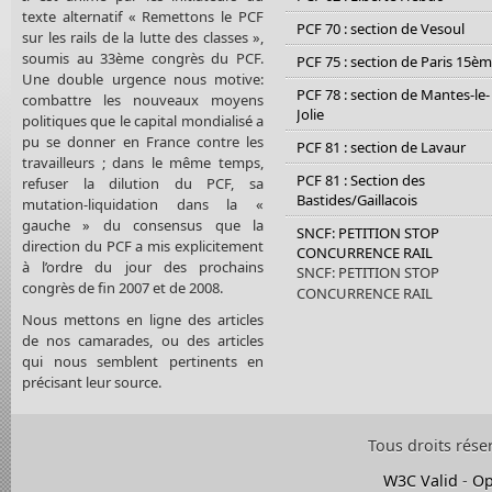
texte alternatif « Remettons le PCF
PCF 70 : section de Vesoul
sur les rails de la lutte des classes »,
soumis au 33ème congrès du PCF.
PCF 75 : section de Paris 15è
Une double urgence nous motive:
PCF 78 : section de Mantes-le-
combattre les nouveaux moyens
Jolie
politiques que le capital mondialisé a
pu se donner en France contre les
PCF 81 : section de Lavaur
travailleurs ; dans le même temps,
PCF 81 : Section des
refuser la dilution du PCF, sa
Bastides/Gaillacois
mutation-liquidation dans la «
gauche » du consensus que la
SNCF: PETITION STOP
direction du PCF a mis explicitement
CONCURRENCE RAIL
à l’ordre du jour des prochains
SNCF: PETITION STOP
congrès de fin 2007 et de 2008.
CONCURRENCE RAIL
Nous mettons en ligne des articles
de nos camarades, ou des articles
qui nous semblent pertinents en
précisant leur source.
Tous droits rése
W3C Valid
-
Op