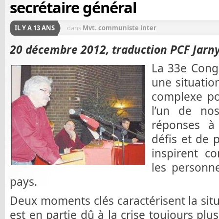
secrétaire général
IL Y A 13 ANS
dans
Mvt. communiste inter
20 décembre 2012, traduction PCF Jarny
La 33e Congr
une situatio
complexe poli
l’un de no
réponses à
défis et de 
inspirent co
les personne
pays.
Deux moments clés caractérisent la situ
est en partie dû à la crise toujours plu