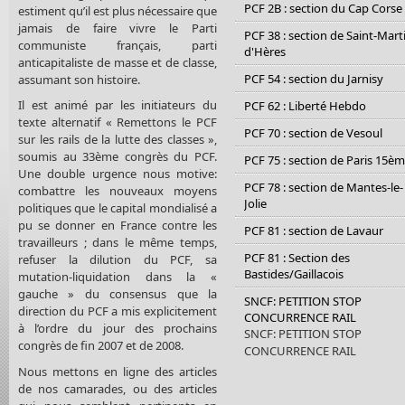
PCF 2B : section du Cap Corse
estiment qu’il est plus nécessaire que
jamais de faire vivre le Parti
PCF 38 : section de Saint-Mart
communiste français, parti
d'Hères
anticapitaliste de masse et de classe,
PCF 54 : section du Jarnisy
assumant son histoire.
Il est animé par les initiateurs du
PCF 62 : Liberté Hebdo
texte alternatif « Remettons le PCF
PCF 70 : section de Vesoul
sur les rails de la lutte des classes »,
soumis au 33ème congrès du PCF.
PCF 75 : section de Paris 15è
Une double urgence nous motive:
PCF 78 : section de Mantes-le-
combattre les nouveaux moyens
Jolie
politiques que le capital mondialisé a
pu se donner en France contre les
PCF 81 : section de Lavaur
travailleurs ; dans le même temps,
PCF 81 : Section des
refuser la dilution du PCF, sa
Bastides/Gaillacois
mutation-liquidation dans la «
gauche » du consensus que la
SNCF: PETITION STOP
direction du PCF a mis explicitement
CONCURRENCE RAIL
à l’ordre du jour des prochains
SNCF: PETITION STOP
congrès de fin 2007 et de 2008.
CONCURRENCE RAIL
Nous mettons en ligne des articles
de nos camarades, ou des articles