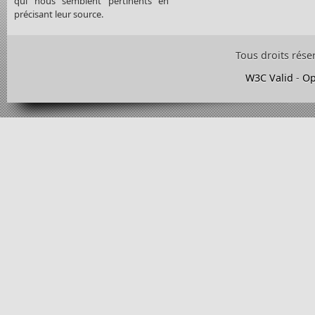
qui nous semblent pertinents en
précisant leur source.
Tous droits rése
W3C Valid
-
Op