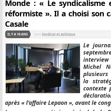
Monde : « Le syndicalisme 
réformiste ». Il a choisi son 
Casale
IL Y A 10 ANS
dans
Syndicat et politique
Le journ
septemb
interview
Michel N
plusieurs
la strat
contexte 
déclarati
après « l’affaire Lepaon », avant le cong