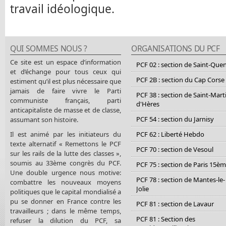
travail idéologique.
QUI SOMMES NOUS ?
ORGANISATIONS DU PCF
Ce site est un espace d’information
PCF 02 : section de Saint-Que
et d’échange pour tous ceux qui
PCF 2B : section du Cap Corse
estiment qu’il est plus nécessaire que
jamais de faire vivre le Parti
PCF 38 : section de Saint-Mart
communiste français, parti
d'Hères
anticapitaliste de masse et de classe,
PCF 54 : section du Jarnisy
assumant son histoire.
Il est animé par les initiateurs du
PCF 62 : Liberté Hebdo
texte alternatif « Remettons le PCF
PCF 70 : section de Vesoul
sur les rails de la lutte des classes »,
soumis au 33ème congrès du PCF.
PCF 75 : section de Paris 15è
Une double urgence nous motive:
PCF 78 : section de Mantes-le-
combattre les nouveaux moyens
Jolie
politiques que le capital mondialisé a
pu se donner en France contre les
PCF 81 : section de Lavaur
travailleurs ; dans le même temps,
PCF 81 : Section des
refuser la dilution du PCF, sa