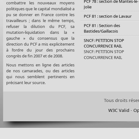
PCF 78 : section de Mantes-le-
combattre les nouveaux moyens
Jolie
politiques que le capital mondialisé a
pu se donner en France contre les
PCF 81 : section de Lavaur
travailleurs ; dans le même temps,
PCF 81 : Section des
refuser la dilution du PCF, sa
Bastides/Gaillacois
mutation-liquidation dans la «
gauche » du consensus que la
SNCF: PETITION STOP
direction du PCF a mis explicitement
CONCURRENCE RAIL
à l’ordre du jour des prochains
SNCF: PETITION STOP
congrès de fin 2007 et de 2008.
CONCURRENCE RAIL
Nous mettons en ligne des articles
de nos camarades, ou des articles
qui nous semblent pertinents en
précisant leur source.
Tous droits rése
W3C Valid
-
Op