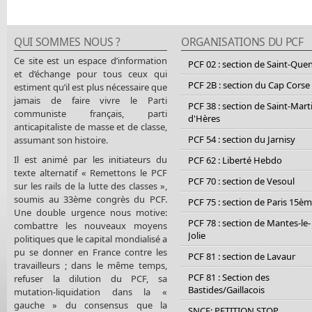
QUI SOMMES NOUS ?
ORGANISATIONS DU PCF
Ce site est un espace d’information
PCF 02 : section de Saint-Que
et d’échange pour tous ceux qui
PCF 2B : section du Cap Corse
estiment qu’il est plus nécessaire que
jamais de faire vivre le Parti
PCF 38 : section de Saint-Mart
communiste français, parti
d'Hères
anticapitaliste de masse et de classe,
PCF 54 : section du Jarnisy
assumant son histoire.
Il est animé par les initiateurs du
PCF 62 : Liberté Hebdo
texte alternatif « Remettons le PCF
PCF 70 : section de Vesoul
sur les rails de la lutte des classes »,
soumis au 33ème congrès du PCF.
PCF 75 : section de Paris 15è
Une double urgence nous motive:
PCF 78 : section de Mantes-le-
combattre les nouveaux moyens
Jolie
politiques que le capital mondialisé a
pu se donner en France contre les
PCF 81 : section de Lavaur
travailleurs ; dans le même temps,
PCF 81 : Section des
refuser la dilution du PCF, sa
Bastides/Gaillacois
mutation-liquidation dans la «
gauche » du consensus que la
SNCF: PETITION STOP