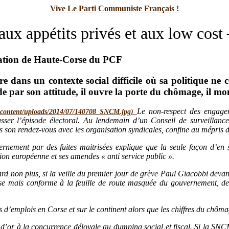
Vive Le Parti Communiste Français !
ux appétits privés et aux low cost
ration de Haute-Corse du PCF
ans un contexte social difficile où sa politique ne ces
 de par son attitude, il ouvre la porte du chômage, il m
Le non-respect des engageme
asser l’épisode électoral. Au lendemain d’un Conseil de surveillanc
s son rendez-vous avec les organisation syndicales, confine au mépris d
ernement par des fuites maitrisées explique que la seule façon d’en 
on européenne et ses amendes « anti service public ».
rd non plus, si la veille du premier jour de grève Paul Giacobbi devan
e mais conforme à la feuille de route masquée du gouvernement, de T
rs d’emplois en Corse et sur le continent alors que les chiffres du chôm
nt d’or à la concurrence déloyale au dumping social et fiscal. Si la SNCM