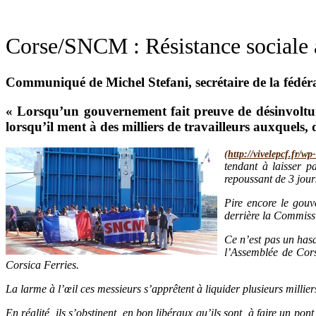
Corse/SNCM : Résistance sociale a
Communiqué de Michel Stefani, secrétaire de la fédé
« Lorsqu’un gouvernement fait preuve de désinvolture d
lorsqu’il ment à des milliers de travailleurs auxquels,
tendant à laisser p
repoussant de 3 jour
Pire encore le gouv
derrière la Commissi
Ce n’est pas un hasa
l’Assemblée de Cors
Corsica Ferries.
La larme à l’œil ces messieurs s’apprêtent à liquider plusieurs millie
En réalité, ils s’obstinent, en bon libéraux qu’ils sont, à faire un po