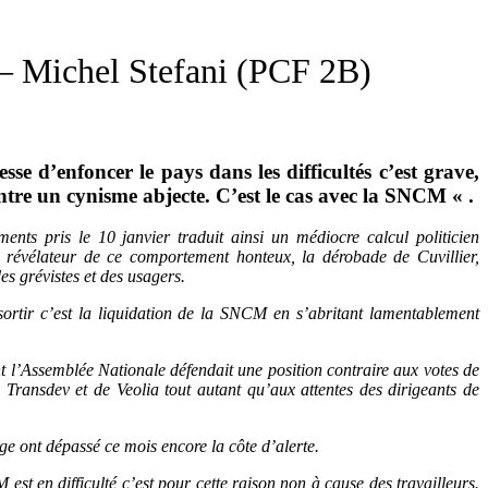
 – Michel Stefani (PCF 2B)
se d’enfoncer le pays dans les difficultés c’est grave,
ontre un cynisme abjecte. C’est le cas avec la SNCM « .
nts pris le 10 janvier traduit ainsi un médiocre calcul politicien
e révélateur de ce comportement honteux, la dérobade de Cuvillier,
es grévistes et des usagers.
sortir c’est la liquidation de la SNCM en s’abritant lamentablement
t l’Assemblée Nationale défendait une position contraire aux votes de
ransdev et de Veolia tout autant qu’aux attentes des dirigeants de
age ont dépassé ce mois encore la côte d’alerte.
 est en difficulté c’est pour cette raison non à cause des travailleurs.