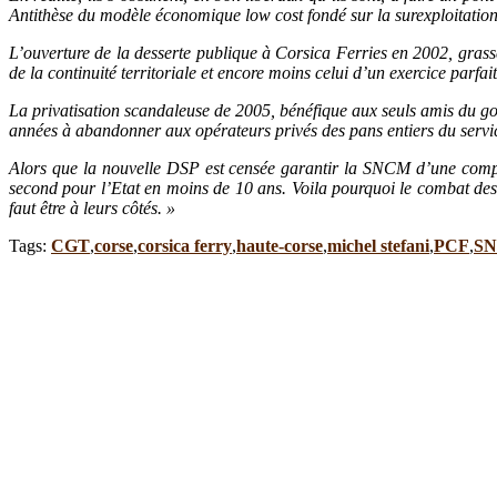
Antithèse du modèle économique low cost fondé sur la surexploitation,
L’ouverture de la desserte publique à Corsica Ferries en 2002, gras
de la continuité territoriale et encore moins celui d’un exercice parf
La privatisation scandaleuse de 2005, bénéfique aux seuls amis du g
années à abandonner aux opérateurs privés des pans entiers du service 
Alors que la nouvelle DSP est censée garantir la SNCM d’une compens
second pour l’Etat en moins de 10 ans. Voila pourquoi le combat des ma
faut être à leurs côtés. »
Tags:
CGT
,
corse
,
corsica ferry
,
haute-corse
,
michel stefani
,
PCF
,
S