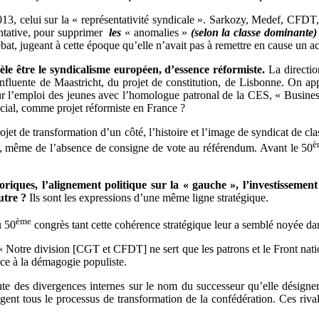
13, celui sur la « représentativité syndicale ». Sarkozy, Medef, CFDT
entative, pour supprimer
les
« anomalies »
(selon la classe dominante)
at, jugeant à cette époque qu’elle n’avait pas à remettre en cause un a
le être le syndicalisme européen, d’essence réformiste.
La directio
influente de Maastricht, du projet de constitution, de Lisbonne. On 
sur l’emploi des jeunes avec l’homologue patronal de la CES, « Busi
cial, comme projet réformiste en France ?
rojet de transformation d’un côté, l’histoire et l’image de syndicat de c
è
, même de l’absence de consigne de vote au référendum. Avant le 50
oriques, l’alignement politique sur la « gauche », l’investisseme
utre ?
Ils sont les expressions d’une même ligne stratégique.
ème
u 50
congrès tant cette cohérence stratégique leur a semblé noyée dan
Notre division [CGT et CFDT] ne sert que les patrons et le Front nation
ace à la démagogie populiste.
te des divergences internes sur le nom du successeur qu’elle désigne
agent tous le processus de transformation de la confédération. Ces riv