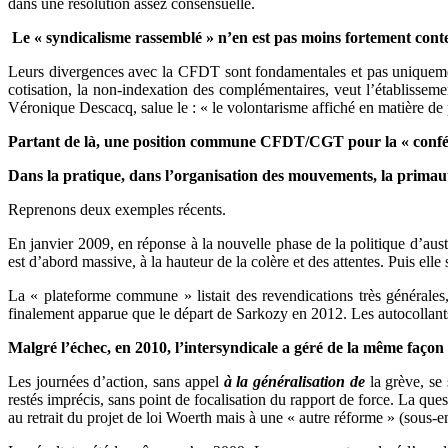
dans une résolution assez consensuelle.
Le « syndicalisme rassemblé » n’en est pas moins fortement conte
Leurs divergences avec la CFDT sont fondamentales et pas uniquement
cotisation, la non-indexation des complémentaires, veut l’établissem
Véronique Descacq, salue le : « le volontarisme affiché en matière de 
Partant de là, une position commune CFDT/CGT pour la « confér
Dans la pratique, dans l’organisation des mouvements, la primauté 
Reprenons deux exemples récents.
En janvier 2009, en réponse à la nouvelle phase de la politique d’aust
est d’abord massive, à la hauteur de la colère et des attentes. Puis el
La « plateforme commune » listait des revendications très générales,
finalement apparue que le départ de Sarkozy en 2012. Les autocollants 
Malgré l’échec, en 2010, l’intersyndicale a géré de la même façon l
Les journées d’action, sans appel
à la généralisation de
la grève, se
restés imprécis, sans point de focalisation du rapport de force. La ques
au retrait du projet de loi Woerth mais à une « autre réforme » (sous