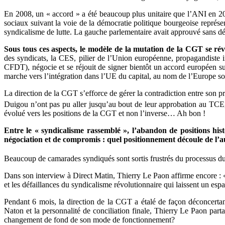
En 2008, un « accord » a été beaucoup plus unitaire que l’ANI en 20
sociaux suivant la voie de la démocratie politique bourgeoise représ
syndicalisme de lutte. La gauche parlementaire avait approuvé sans déb
Sous tous ces aspects, le modèle de la mutation de la CGT se révè
des syndicats, la CES, pilier de l’Union européenne, propagandiste 
CFDT), négocie et se réjouit de signer bientôt un accord européen 
marche vers l’intégration dans l’UE du capital, au nom de l’Europe so
La direction de la CGT s’efforce de gérer la contradiction entre son p
Duigou n’ont pas pu aller jusqu’au bout de leur approbation au TCE
évolué vers les positions de la CGT et non l’inverse… Ah bon !
Entre le « syndicalisme rassemblé », l’abandon de positions hist
négociation et de compromis : quel positionnement découle de l’a
Beaucoup de camarades syndiqués sont sortis frustrés du processus d
Dans son interview à Direct Matin, Thierry Le Paon affirme encore : « 
et les défaillances du syndicalisme révolutionnaire qui laissent un esp
Pendant 6 mois, la direction de la CGT a étalé de façon déconcertan
Naton et la personnalité de conciliation finale, Thierry Le Paon part
changement de fond de son mode de fonctionnement?