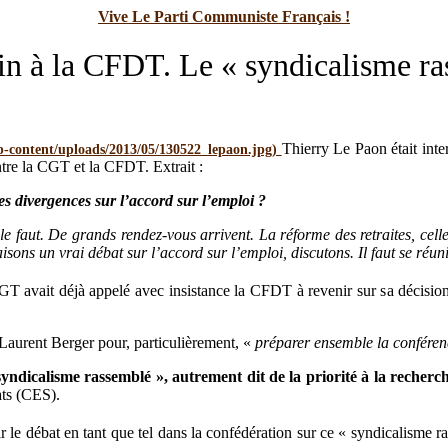
Vive Le Parti Communiste Français !
in à la CFDT. Le « syndicalisme ra
Thierry Le Paon était inte
entre la CGT et la CFDT. Extrait :
les divergences sur l’accord sur l’emploi ?
 le faut. De grands rendez-vous arrivent. La réforme des retraites, ce
aisons un vrai débat sur l’accord sur l’emploi, discutons. Il faut se réun
GT avait déjà appelé avec insistance la CFDT à revenir sur sa décision
aurent Berger pour, particulièrement, «
préparer ensemble la conféren
ndicalisme rassemblé », autrement dit de la priorité à la recherche
ats (CES).
 le débat en tant que tel dans la confédération sur ce « syndicalisme ra