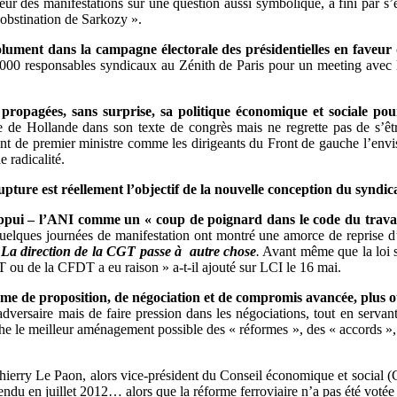
 des manifestations sur une question aussi symbolique, a fini par s’ess
’obstination de Sarkozy ».
solument dans la campagne électorale des présidentielles en faveur 
.000 responsables syndicaux au Zénith de Paris pour un meeting avec le
 propagées, sans surprise, sa politique économique et sociale pou
ue de Hollande dans son texte de congrès mais ne regrette pas de s’
nt de premier ministre comme les dirigeants du Front de gauche l’envi
 radicalité.
upture est réellement l’objectif de la nouvelle conception du syndi
pui – l’ANI comme un « coup de poignard dans le code du travai
 quelques journées de manifestation ont montré une amorce de reprise 
.
La direction de la CGT passe à autre chose
.
Avant même que la loi so
 ou de la CFDT a eu raison » a-t-il ajouté sur LCI le 16 mai.
lisme de proposition, de négociation et de compromis avancée, plus
’adversaire mais de faire pression dans les négociations, tout en servan
he le meilleur aménagement possible des « réformes », des « accords », 
ierry Le Paon, alors vice-président du Conseil économique et social (C
endu en juillet 2012… alors que la réforme ferroviaire n’a pas été voté