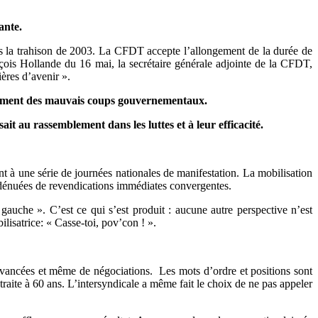
ante.
is la trahison de 2003. La CFDT accepte l’allongement de la durée de
nçois Hollande du 16 mai, la secrétaire générale adjointe de la CFDT,
ères d’avenir ».
nement des mauvais coups gouvernementaux.
t au rassemblement dans les luttes et à leur efficacité.
nt à une série de journées nationales de manifestation. La mobilisation
 et dénuées de revendications immédiates convergentes.
gauche ». C’est ce qui s’est produit : aucune autre perspective n’est
lisatrice: « Casse-toi, pov’con ! ».
vancées et même de négociations. Les mots d’ordre et positions sont
etraite à 60 ans. L’intersyndicale a même fait le choix de ne pas appeler