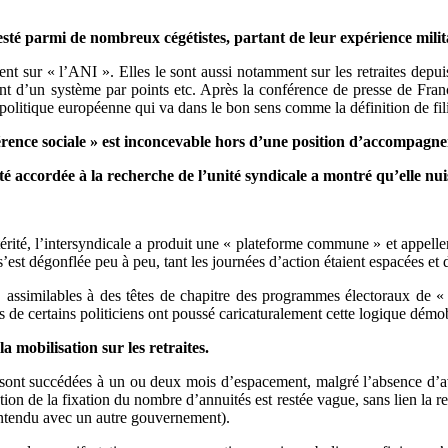
sté parmi de nombreux cégétistes, partant de leur expérience milit
 sur « l’ANI ». Elles le sont aussi notamment sur les retraites depu
ent d’un système par points etc. Après la conférence de presse de Fra
politique européenne qui va dans le bon sens comme la définition de fili
ence sociale » est inconcevable hors d’une position d’accompag
accordée à la recherche de l’unité syndicale a montré qu’elle nuisai
érité, l’intersyndicale a produit une « plateforme commune » et appelle
le s’est dégonflée peu à peu, tant les journées d’action étaient espacées
 assimilables à des têtes de chapitre des programmes électoraux de « 
de certains politiciens ont poussé caricaturalement cette logique démobi
a mobilisation sur les retraites.
 sont succédées à un ou deux mois d’espacement, malgré l’absence d’a
tion de la fixation du nombre d’annuités est restée vague, sans lien la r
-entendu avec un autre gouvernement).