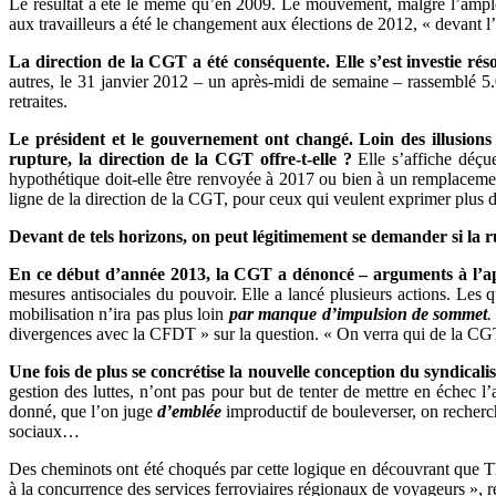
Le résultat a été le même qu’en 2009. Le mouvement, malgré l’ampleur
aux travailleurs a été le changement aux élections de 2012, « devant l
La direction de la CGT a été conséquente. Elle s’est investie ré
autres, le 31 janvier 2012 – un après-midi de semaine – rassemblé 5
retraites.
Le président et le gouvernement ont changé. Loin des illusions
rupture, la direction de la CGT offre-t-elle ?
Elle s’affiche déç
hypothétique doit-elle être renvoyée à 2017 ou bien à un remplaceme
ligne de la direction de la CGT, pour ceux qui veulent exprimer plus de
Devant de tels horizons, on peut légitimement se demander si la r
En ce début d’année 2013, la CGT a dénoncé – arguments à l’ap
mesures antisociales du pouvoir. Elle a lancé plusieurs actions. Les
mobilisation n’ira pas plus loin
par manque d’impulsion de sommet
divergences avec la CFDT » sur la question. « On verra qui de la CGT
Une fois de plus se concrétise la nouvelle conception du syndica
gestion des luttes, n’ont pas pour but de tenter de mettre en échec l
donné, que l’on juge
d’emblée
improductif de bouleverser, on recherc
sociaux…
Des cheminots ont été choqués par cette logique en découvrant que Th
à la concurrence des services ferroviaires régionaux de voyageurs », r