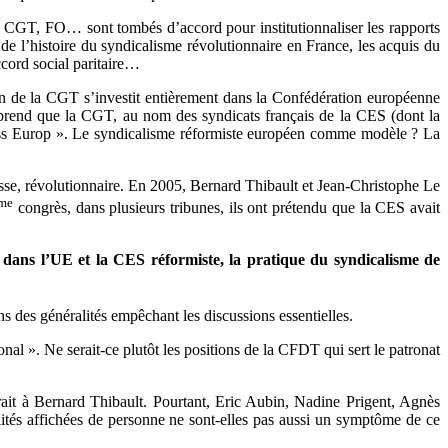
, CGT, FO… sont tombés d’accord pour institutionnaliser les rapports
de l’histoire du syndicalisme révolutionnaire en France, les acquis du
ccord social paritaire…
n de la CGT s’investit entièrement dans la Confédération européenne
apprend que la CGT, au nom des syndicats français de la CES (dont la
ness Europ ». Le syndicalisme réformiste européen comme modèle ? La
lasse, révolutionnaire. En 2005, Bernard Thibault et Jean-Christophe Le
me
congrès, dans plusieurs tribunes, ils ont prétendu que la CES avait
nt dans l’UE et la CES réformiste, la pratique du syndicalisme de
s des généralités empêchant les discussions essentielles.
al ». Ne serait-ce plutôt les positions de la CFDT qui sert le patronat
rait à Bernard Thibault. Pourtant, Eric Aubin, Nadine Prigent, Agnès
alités affichées de personne ne sont-elles pas aussi un symptôme de ce