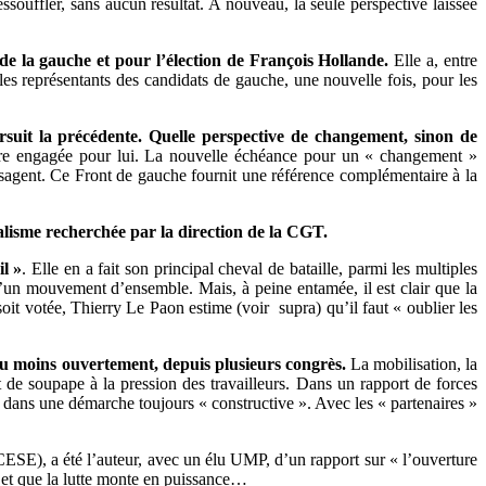
ouffler, sans aucun résultat. A nouveau, la seule perspective laissée
de la gauche et pour l’élection de François Hollande.
Elle a, entre
s représentants des candidats de gauche, une nouvelle fois, pour les
rsuit la précédente. Quelle perspective de changement, sinon de
être engagée pour lui. La nouvelle échéance pour un « changement »
sagent. Ce Front de gauche fournit une référence complémentaire à la
calisme recherchée par la direction de la CGT.
l »
. Elle en a fait son principal cheval de bataille, parmi les multiples
d’un mouvement d’ensemble. Mais, à peine entamée, il est clair que la
it votée, Thierry Le Paon estime (voir supra) qu’il faut « oublier les
 ou moins ouvertement, depuis plusieurs congrès.
La mobilisation, la
t de soupape à la pression des travailleurs. Dans un rapport de forces
dans une démarche toujours « constructive ». Avec les « partenaires »
ESE), a été l’auteur, avec un élu UMP, d’un rapport sur « l’ouverture
e et que la lutte monte en puissance…