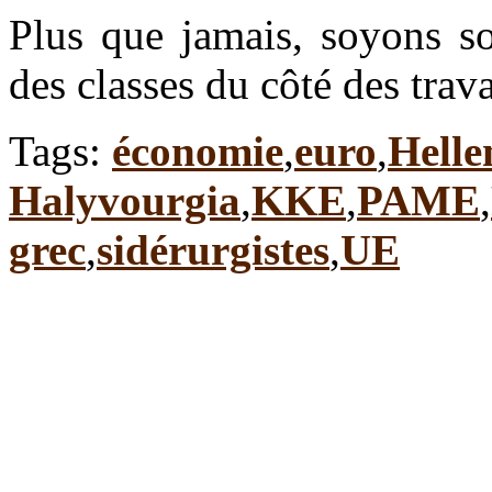
Plus que jamais, soyons so
des classes du côté des trava
Tags:
économie
,
euro
,
Helle
Halyvourgia
,
KKE
,
PAME
,
grec
,
sidérurgistes
,
UE