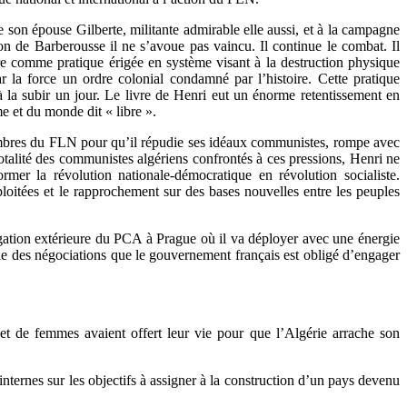
e son épouse Gilberte, militante admirable elle aussi, et à la campagne
n de Barberousse il ne s’avoue pas vaincu. Il continue le combat. Il
ture comme pratique érigée en système visant à la destruction physique
ar la force un ordre colonial condamné par l’histoire. Cette pratique
la subir un jour. Le livre de Henri eut un énorme retentissement en
e et du monde dit « libre ».
membres du FLN pour qu’il répudie ses idéaux communistes, rompe avec
otalité des communistes algériens confrontés à ces pressions, Henri ne
rmer la révolution nationale-démocratique en révolution socialiste.
loitées et le rapprochement sur des bases nouvelles entre les peuples
légation extérieure du PCA à Prague où il va déployer avec une énergie
ille des négociations que le gouvernement français est obligé d’engager
et de femmes avaient offert leur vie pour que l’Algérie arrache son
internes sur les objectifs à assigner à la construction d’un pays devenu