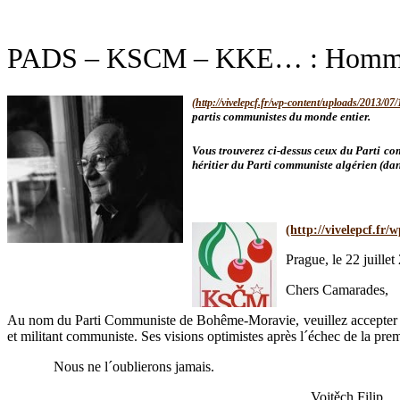
PADS – KSCM – KKE… : Hommag
partis communistes du monde entier.
Vous trouverez ci-dessus ceux du Parti c
héritier du Parti communiste algérien (dan
Prague, le 22 juillet
Chers Camarades,
Au nom du Parti Communiste de Bohême-Moravie, veuillez accepter nos
et militant communiste. Ses visions optimistes après l´échec de la pre
Nous ne l´oublierons jamais.
Vojtěch Filip