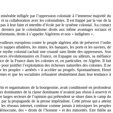
n misérable infligée par l’oppression coloniale à l’immense majorité du
 sa collaboration avec les colonialistes. Il est frappé par la vue de la
as à leur faim et interdits d’école par le système colonial. Au contact
ses derniers par le colonialisme: droits aux même avantages sociaux et
présentants, droits à s’appeler Algériens et non « indigènes ».
availleurs européens contre le peuple algérien afin de préserver l’ordre
es nappes alfatières, les mines, les banques, les ports et les navires, de
le mythe colonial cachait une cruauté sans limite des oppresseurs. Son
s forces révolutionnaires en France, en Espagne ou ailleurs, sa méfiance
 de la France dans les colonies et, en particulier, en Algérie. Il fait
our justifier l’exploitation des richesses naturelles des colonies. Il ne
der les peuples « arriérés » à accéder au progrès. Spontanément, Henri
mes et que les socialistes refusaient obstinément dans leur tendance à
tis et organisations de la bourgeoisie, avait conditionné en profondeur
ées dominantes de la classe dominante n’avaient pas réussi à asservir et
e larges secteurs de l’opinion qui prétendent se situer dans le camp du
ar la propagande de la presse impérialiste. Cette presse qui a atteint
s, les réseaux internet, continue comme jamais à intoxiquer les peuples
démocratie, des « droits de l’homme » et des minorités. Etre fidèle au