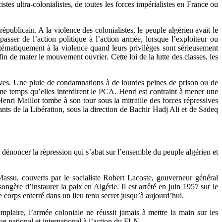
tes ultra-colonialistes, de toutes les forces impérialistes en France ou
publicain. A la violence des colonialistes, le peuple algérien avait le
asser de l’action politique à l’action armée, lorsque l’exploiteur ou
stématiquement à la violence quand leurs privilèges sont sérieusement
n de mater le mouvement ouvrier. Cette loi de la lutte des classes, les
ssives. Une pluie de condamnations à de lourdes peines de prison ou de
même temps qu’elles interdirent le PCA. Henri est contraint à mener une
nri Maillot tombe à son tour sous la mitraille des forces répressives
ts de la Libération, sous la direction de Bachir Hadj Ali et de Sadeq
 dénoncer la répression qui s’abat sur l’ensemble du peuple algérien et
 Massu, couverts par le socialiste Robert Lacoste, gouverneur général
ère d’instaurer la paix en Algérie. Il est arrêté en juin 1957 sur le
 corps enterré dans un lieu tenu secret jusqu’à aujourd’hui.
plaire, l’armée coloniale ne réussit jamais à mettre la main sur les
e national et international à l’action du FLN.