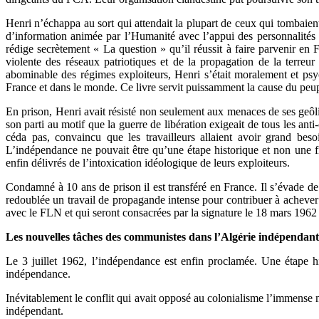
Henri n’échappa au sort qui attendait la plupart de ceux qui tombaient
d’information animée par l’Humanité avec l’appui des personnalités 
rédige secrètement « La question » qu’il réussit à faire parvenir en 
violente des réseaux patriotiques et de la propagation de la terreur
abominable des régimes exploiteurs, Henri s’était moralement et ps
France et dans le monde. Ce livre servit puissamment la cause du peupl
En prison, Henri avait résisté non seulement aux menaces de ses geô
son parti au motif que la guerre de libération exigeait de tous les a
céda pas, convaincu que les travailleurs allaient avoir grand beso
L’indépendance ne pouvait être qu’une étape historique et non une fi
enfin délivrés de l’intoxication idéologique de leurs exploiteurs.
Condamné à 10 ans de prison il est transféré en France. Il s’évade de
redoublée un travail de propagande intense pour contribuer à achever l
avec le FLN et qui seront consacrées par la signature le 18 mars 196
Les nouvelles tâches des communistes dans l’Algérie indépendan
Le 3 juillet 1962, l’indépendance est enfin proclamée. Une étape h
indépendance.
Inévitablement le conflit qui avait opposé au colonialisme l’immense ma
indépendant.