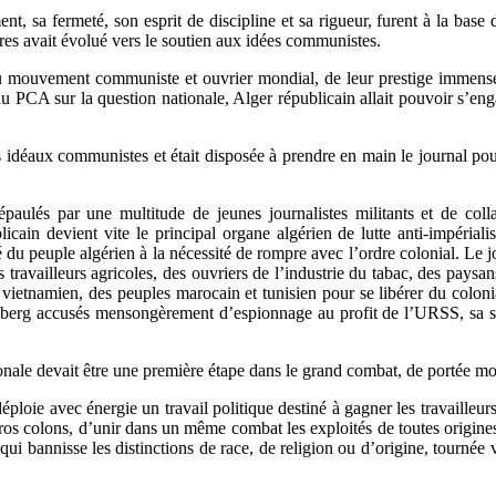
nt, sa fermeté, son esprit de discipline et sa rigueur, furent à la base
ires avait évolué vers le soutien aux idées communistes.
 mouvement communiste et ouvrier mondial, de leur prestige immense, 
e du PCA sur la question nationale, Alger républicain allait pouvoir s’en
déaux communistes et était disposée à prendre en main le journal pour r
ulés par une multitude de jeunes journalistes militants et de collab
ain devient vite le principal organe algérien de lutte anti-impérialis
u peuple algérien à la nécessité de rompre avec l’ordre colonial. Le jo
 des travailleurs agricoles, des ouvriers de l’industrie du tabac, des pay
 vietnamien, des peuples marocain et tunisien pour se libérer du coloni
berg accusés mensongèrement d’espionnage au profit de l’URSS, sa s
ationale devait être une première étape dans le grand combat, de portée mo
éploie avec énergie un travail politique destiné à gagner les travailleu
es gros colons, d’unir dans un même combat les exploités de toutes origi
qui bannisse les distinctions de race, de religion ou d’origine, tournée 