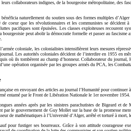
leurs collaborateurs indignes, de la bourgeoise métropolitaine, des fascis
bénéficia naturellement du soutien sous des formes multiples d’Alger ré
é de coeur que les révolutionnaires et les communistes se décident à p
 luttes pacifiques sont épuisées. Les classes exploiteuses recourent sy
 bourgeoisie peut abolir la démocratie formelle et passer au fascisme afi
.
 l’armée coloniale, les colonialistes intensifièrent leurs mesures répre
e journal. Les autorités coloniales décident de l’interdire en 1955 en 
aquis où ils tombèrent au champ d’honneur. Collaborateur du journal, He
d’une opération organisée par les groupes armés du PCA, les Combattan
e
française en envoyant des articles au journal l’Humanité pour continuer à
t armé entamé par le Front de Libération Nationale le 1er novembre 1954.
 longues années après par les sinistres parachutistes de Bigeard et de
t par le gouvernement de Guy Mollet sur la base de la promesse mensong
r de mathématiques à l’Université d’Alger, arrêté et torturé à mort, le
sauf pour fustiger ses bourreaux. Grâce à son attitude courageuse exem
avail de coordination de la lutte des communistes et son soutien politiqu