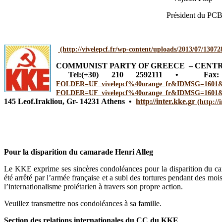
Président du PCB
COMMUNIST PARTY OF GREECE – CENT
Tel:(+30) 210 2592111 • F
145 Leof.Irakliou, Gr- 14231 Athens
•
http://inter.kke.gr
Pour la disparition du camarade Henri Alleg
Le KKE exprime ses sincères condoléances pour la disparition du cam
été arrêté par l’armée française et a subi des tortures pendant des m
l’internationalisme prolétarien à travers son propre action.
Veuillez transmettre nos condoléances à sa famille.
Section des relations internationales du CC du KKE