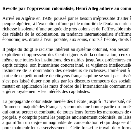
Révolté par l’oppression colonialiste, Henri Alleg adhère au co
Arrivé en Algérie en 1939, poussé par le besoin irrépressible d’aller 
peuple algérien, à l’exception d’une petite minorité de féodaux enrichi
richesse insolente d’une poignée de gros colons et de l’effroyable mis
des réalités de la colonisation, sa tendance internationaliste s’affi
économiques, droits à l’eau potable, aux soins, droits à l’école, droits 
Il palpe du doigt le racisme inhérent au système colonial, son besoin i
exploiteur et oppresseur des Cent seigneurs de la colonisation, ceux qui 
même que toutes les institutions, des mairies jusqu’aux préfectures e
esprit critique, son humanisme concret inné, sa vigilance intellectuell
instinctive de la domination des détenteurs de richesses, l’amènent à 
partie de ce petit nombre de citoyens français qui ne se sont pas laissé
s’est pas laissé duper non plus par les discours trompeurs des social
mettait en application les mots d’ordre de l’Internationale communist
« gérer loyalement » les intérêts des capitalistes.
La propagande colonialiste menée dès l’école jusqu’à l’Université, dév
l’immense majorité des Français, y compris une bonne partie du prolétar
qui ont su percer et combattu de toutes leurs forces les mensonges de 
progrès, y compris parmi les peuples anciennement colonisés, se laiss
aujourd’hui un degré inimaginable de concentration et qui dispose d’un
pour maintenir leur asservissement. Cette fois-ci le travail de « for