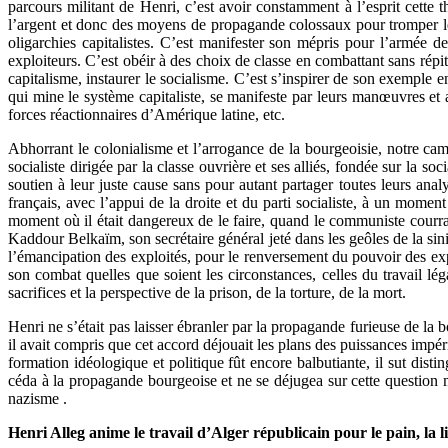
parcours militant de Henri, c’est avoir constamment à l’esprit cette
l’argent et donc des moyens de propagande colossaux pour tromper les
oligarchies capitalistes. C’est manifester son mépris pour l’armée d
exploiteurs. C’est obéir à des choix de classe en combattant sans répi
capitalisme, instaurer le socialisme. C’est s’inspirer de son exemple en
qui mine le système capitaliste, se manifeste par leurs manœuvres et
forces réactionnaires d’Amérique latine, etc.
Abhorrant le colonialisme et l’arrogance de la bourgeoisie, notre cama
socialiste dirigée par la classe ouvrière et ses alliés, fondée sur la s
soutien à leur juste cause sans pour autant partager toutes leurs ana
français, avec l’appui de la droite et du parti socialiste, à un momen
moment où il était dangereux de le faire, quand le communiste courrai
Kaddour Belkaïm, son secrétaire général jeté dans les geôles de la sinis
l’émancipation des exploités, pour le renversement du pouvoir des exp
son combat quelles que soient les circonstances, celles du travail lég
sacrifices et la perspective de la prison, de la torture, de la mort.
Henri ne s’était pas laisser ébranler par la propagande furieuse de la
il avait compris que cet accord déjouait les plans des puissances impéri
formation idéologique et politique fût encore balbutiante, il sut dis
céda à la propagande bourgeoise et ne se déjugea sur cette question m
nazisme .
Henri Alleg anime le travail d’Alger républicain pour le pain, la lib