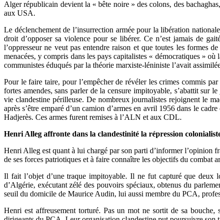
Alger républicain devient la « bête noire » des colons, des bachaghas, 
aux USA.
Le déclenchement de l’insurrection armée pour la libération nationale 
droit d’opposer sa violence pour se libérer. Ce n’est jamais de gait
l’oppresseur ne veut pas entendre raison et que toutes les formes de
menacées, y compris dans les pays capitalistes « démocratiques » où la
communistes éduqués par la théorie marxiste-léniniste l’avait assimilée
Pour le faire taire, pour l’empêcher de révéler les crimes commis par
fortes amendes, sans parler de la censure impitoyable, s’abattit sur l
vie clandestine périlleuse. De nombreux journalistes rejoignent le m
après s’être emparé d’un camion d’armes en avril 1956 dans le cadre 
Hadjerès. Ces armes furent remises à l’ALN et aux CDL.
Henri Alleg affronte dans la clandestinité la répression colonialist
Henri Alleg est quant à lui chargé par son parti d’informer l’opinion 
de ses forces patriotiques et à faire connaître les objectifs du comba
Il fait l’objet d’une traque impitoyable. Il ne fut capturé que deux
d’Algérie, exécutant zélé des pouvoirs spéciaux, obtenus du parlemen
seuil du domicile de Maurice Audin, lui aussi membre du PCA, professeu
Henri est affreusement torturé. Pas un mot ne sortit de sa bouche, 
dirigeants du PCA. Leur organisation clandestine put poursuivre son tr