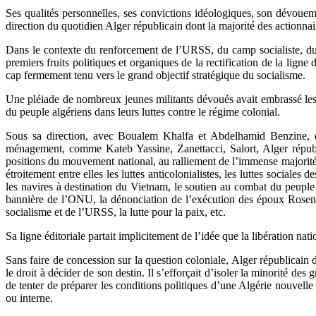
Ses qualités personnelles, ses convictions idéologiques, son dévoueme
direction du quotidien Alger républicain dont la majorité des actionna
Dans le contexte du renforcement de l’URSS, du camp socialiste, du
premiers fruits politiques et organiques de la rectification de la lign
cap fermement tenu vers le grand objectif stratégique du socialisme.
Une pléiade de nombreux jeunes militants dévoués avait embrassé les i
du peuple algériens dans leurs luttes contre le régime colonial.
Sous sa direction, avec Boualem Khalfa et Abdelhamid Benzine, épa
ménagement, comme Kateb Yassine, Zanettacci, Salort, Alger républic
positions du mouvement national, au ralliement de l’immense majorité d
étroitement entre elles les luttes anticolonialistes, les luttes sociales
les navires à destination du Vietnam, le soutien au combat du peuple
bannière de l’ONU, la dénonciation de l’exécution des époux Rosen
socialisme et de l’URSS, la lutte pour la paix, etc.
Sa ligne éditoriale partait implicitement de l’idée que la libération n
Sans faire de concession sur la question coloniale, Alger républicain d
le droit à décider de son destin. Il s’efforçait d’isoler la minorité d
de tenter de préparer les conditions politiques d’une Algérie nouvelle 
ou interne.