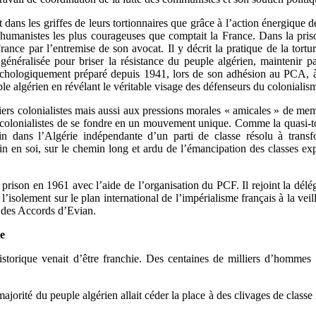
 dans les griffes de leurs tortionnaires que grâce à l’action énergique d
humanistes les plus courageuses que comptait la France. Dans la priso
France par l’entremise de son avocat. Il y décrit la pratique de la tor
 généralisée pour briser la résistance du peuple algérien, maintenir p
ychologiquement préparé depuis 1941, lors de son adhésion au PCA, à 
e algérien en révélant le véritable visage des défenseurs du colonialism
liers colonialistes mais aussi aux pressions morales « amicales » de 
nti-colonialistes de se fondre en un mouvement unique. Comme la quasi-t
in dans l’Algérie indépendante d’un parti de classe résolu à transfo
n en soi, sur le chemin long et ardu de l’émancipation des classes exp
 prison en 1961 avec l’aide de l’organisation du PCF. Il rejoint la dé
’isolement sur le plan international de l’impérialisme français à la ve
2 des Accords d’Evian.
te
istorique venait d’être franchie. Des centaines de milliers d’hommes 
jorité du peuple algérien allait céder la place à des clivages de classe 