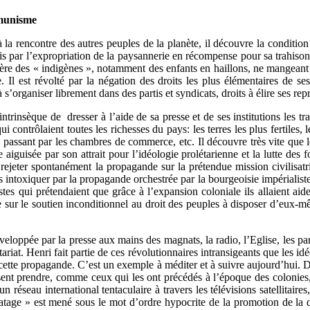
mmunisme
à la rencontre des autres peuples de la planète, il découvre la conditio
s par l’expropriation de la paysannerie en récompense pour sa trahison et
ère des « indigènes », notamment des enfants en haillons, ne mangeant p
rme. Il est révolté par la négation des droits les plus élémentaires de 
à s’organiser librement dans des partis et syndicats, droits à élire ses re
ntrinsèque de dresser à l’aide de sa presse et de ses institutions les tr
contrôlaient toutes les richesses du pays: les terres les plus fertiles, l
n passant par les chambres de commerce, etc. Il découvre très vite que 
e aiguisée par son attrait pour l’idéologie prolétarienne et la lutte de
rejeter spontanément la propagande sur la prétendue mission civilisatrice
s intoxiquer par la propagande orchestrée par la bourgeoisie impérialiste p
istes qui prétendaient que grâce à l’expansion coloniale ils allaient ai
e sur le soutien inconditionnel au droit des peuples à disposer d’eux-mê
eloppée par la presse aux mains des magnats, la radio, l’Eglise, les par
iat. Henri fait partie de ces révolutionnaires intransigeants que les id
cette propagande. C’est un exemple à méditer et à suivre aujourd’hui. D
ent prendre, comme ceux qui les ont précédés à l’époque des colonies, p
 réseau international tentaculaire à travers les télévisions satellitaire
matage » est mené sous le mot d’ordre hypocrite de la promotion de la 