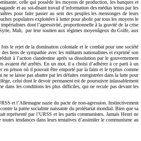
dominante, celle qui possède les moyens de production, les banques et
gande et au soi-disant travail d’information des médias tenus par les
 maîtres pour faire passer au sein des peuples les mensonges de leurs
uches populaires exploitées à lutter pour abolir par tous les moyens le
mpérialistes dont l’agressivité, proportionnelle à la gravité de la crise
e, Syrie, Mali, par leur soutien aux régimes moyenâgeux du Golfe, aux
 fois le rejet de la domination coloniale et le combat pour une société
sé des liens de sympathie avec les militants nationalistes et exprimé son
réduit à l’action clandestine après sa dissolution par le gouvernement
s avaient été arrêtés. En un mot, il a choisi d’adhérer à ce parti à un
er en prison où il pouvait être emporté par la faim et le typhus comme
ne se laisse pas abattre par les défaites enregistrées dans la lutte pour
ilège, celui dont le devoir permanent est de poursuivre inlassablement
e dans les conditions les plus difficiles, qui ne recule pas devant les
 l’URSS et l’Allemagne nazie du pacte de non-agression. Instinctivement
contre la patrie socialiste naissante du prolétariat mondial. Bien que sa
était représenté par l’URSS et les partis communistes. Jamais Henri ne
de toutes tendances dans leurs tentatives d’assimiler le communisme au