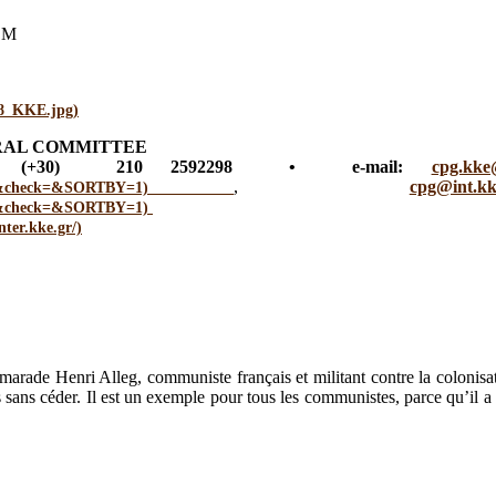
M
RAL COMMITTEE
ax: (+30) 210 2592298 • e-mail:
cpg.kke
,
cpg@int.kk
arade Henri Alleg, communiste français et militant contre la colonis
ois sans céder. Il est un exemple pour tous les communistes, parce qu’i