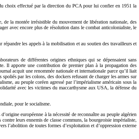
 du choix effectué par la direction du PCA pour lui confier en 1951 la
de la montée irrésistible du mouvement de libération nationale, des
gager avec encore plus de résolution dans le combat anticolonialiste, le
épandre les appels à la mobilisation et au soutien des travailleurs et
orateurs de différentes origines ethniques qui se dépensaient sans
te. Il apporte une contribution de premier plan à la propagation des
urnal acquit une renommée nationale et internationale parce qu’il liait
sans spoliés par les colons, des dockers refusant de charger les armes sur
alisme, au peuple coréen agressé par l’impérialisme américain sous la
olidarité avec les victimes du maccarthysme aux USA, la défense du
ndiale, pour le socialisme.
rs d’origine européenne à la nécessité de reconnaître au peuple algérien
nes contre leurs ennemis de classe communs, la bourgeoisie impérialiste,
vers l’abolition de toutes formes d’exploitation et d’oppression externe