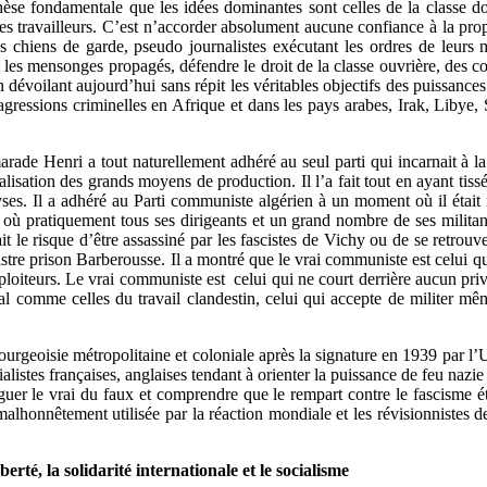
 thèse fondamentale que les idées dominantes sont celles de la classe 
 travailleurs. C’est n’accorder absolument aucune confiance à la propa
es chiens de garde, pseudo journalistes exécutant les ordres de leurs
t les mensonges propagés, défendre le droit de la classe ouvrière, des co
 dévoilant aujourd’hui sans répit les véritables objectifs des puissances i
 agressions criminelles en Afrique et dans les pays arabes, Irak, Liby
rade Henri a tout naturellement adhéré au seul parti qui incarnait à la
ocialisation des grands moyens de production. Il l’a fait tout en ayant tis
lyses. Il a adhéré au Parti communiste algérien à un moment où il était 
t où pratiquement tous ses dirigeants et un grand nombre de ses militant
t le risque d’être assassiné par les fascistes de Vichy ou de se retrouv
tre prison Barberousse. Il a montré que le vrai communiste est celui qui 
loiteurs. Le vrai communiste est celui qui ne court derrière aucun priv
al comme celles du travail clandestin, celui qui accepte de militer mêm
 bourgeoisie métropolitaine et coloniale après la signature en 1939 par
alistes françaises, anglaises tendant à orienter la puissance de feu nazie 
tinguer le vrai du faux et comprendre que le rempart contre le fascisme 
alhonnêtement utilisée par la réaction mondiale et les révisionnistes 
erté, la solidarité internationale et le socialisme