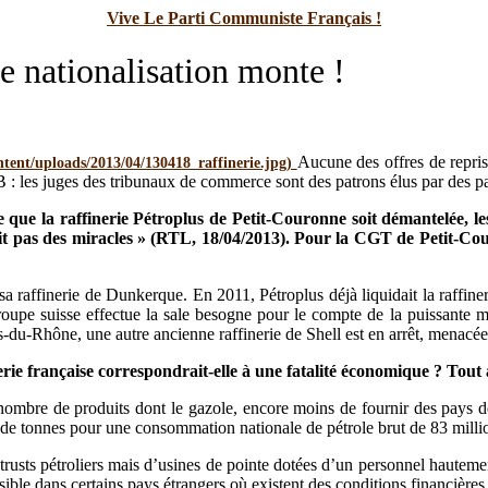
Vive Le Parti Communiste Français !
de nationalisation monte !
Aucune des offres de repris
 les juges des tribunaux de commerce sont des patrons élus par des p
ce que la raffinerie Pétroplus de Petit-Couronne soit démantelée
fait pas des miracles » (RTL, 18/04/2013). Pour la CGT de Petit-
 sa raffinerie de Dunkerque. En 2011, Pétroplus déjà liquidait la raffin
roupe suisse effectue la sale besogne pour le compte de la puissante 
-du-Rhône, une autre ancienne raffinerie de Shell est en arrêt, menacée
rie française correspondrait-elle à une fatalité économique ? Tout 
nombre de produits dont le gazole, encore moins de fournir des pays dépo
de tonnes pour une consommation nationale de pétrole brut de 83 million
trusts pétroliers mais d’usines de pointe dotées d’un personnel hautement
ossible dans certains pays étrangers où existent des conditions financières