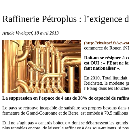
Raffinerie Pétroplus : l’exigence 
Article Vivelepcf, 18 avril 2013
commerce de Rouen (NB :
Doit-on se résigner à 
est OUI : « l’Etat ne 
faut nationaliser ».
En 2010, Total liquidait
Reichstett, le modeste g
l’Etang dans les Bouches
La suppression en l’espace de 4 ans de 30% de capacité de raffine
Le pays se retrouve incapable de satisfaire ses propres besoins dans 
fermeture de Grand-Couronne et de Berre, est tombée à 70,5 millions 
Et il ne s’agit pas « canards boiteux » dont se débarrassent les grands 
plus rentables encore, de laisser le raffinage à des sous-traitants, si p