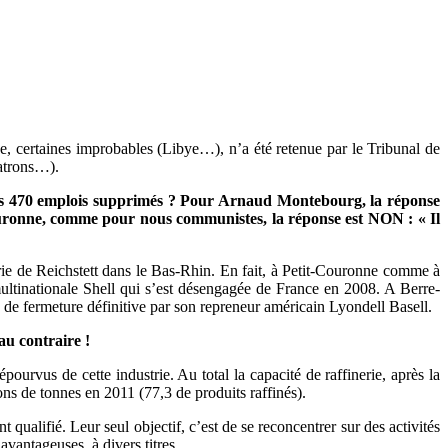
e, certaines improbables (Libye…), n’a été retenue par le Tribunal de
atrons…).
, les 470 emplois supprimés ? Pour Arnaud Montebourg, la réponse
Couronne, comme pour nous communistes, la réponse est NON : « Il
erie de Reichstett dans le Bas-Rhin. En fait, à Petit-Couronne comme à
multinationale Shell qui s’est désengagée de France en 2008. A Berre-
 de fermeture définitive par son repreneur américain Lyondell Basell.
au contraire !
urvus de cette industrie. Au total la capacité de raffinerie, après la
s de tonnes en 2011 (77,3 de produits raffinés).
 qualifié. Leur seul objectif, c’est de se reconcentrer sur des activités
 avantageuses, à divers titres.