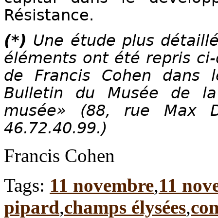
Résistance.
(*)
Une étude plus détaill
éléments ont été repris ci
de Francis Cohen dans 
Bulletin du Musée de la
musée» (88, rue Max D
46.72.40.99.)
Francis Cohen
Tags:
11 novembre
,
11 nov
pipard
,
champs élysées
,
co