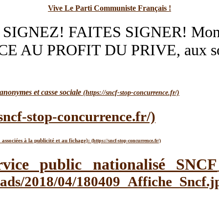
Vive Le Parti Communiste Français !
IGNEZ! FAITES SIGNER! Monopol
AU PROFIT DU PRIVE, aux socié
anonymes et casse sociale
associées à la publicité et au fichage):
rvice public nationalisé SNCF