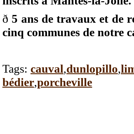
inscrits à Mantes-la-Jolie.
ð
5 ans de travaux et de r
cinq communes de notre c
Tags:
cauval
,
dunlopillo
,
li
bédier
,
porcheville