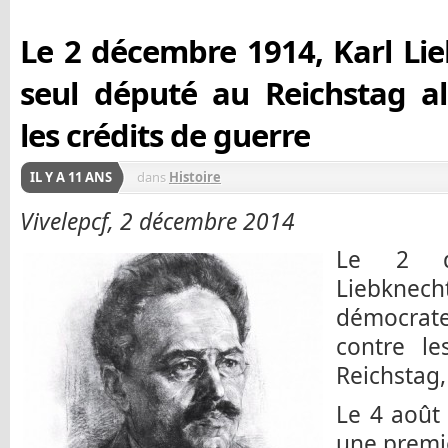
Le 2 décembre 1914, Karl Lie
seul député au Reichstag a
les crédits de guerre
IL Y A 11 ANS
dans
Histoire
Vivelepcf, 2 décembre 2014
Le 2 dé
Liebkne
démocrate 
contre le
Reichstag,
Le 4 août 
une premiè